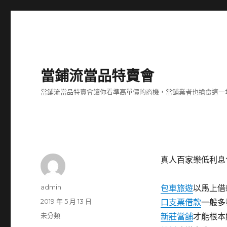
當鋪流當品特賣會
當鋪流當品特賣會讓你看準高單價的商機，當舖業者也搶食這一
真人百家樂低利息
作
admin
包車旅遊
以馬上借
者
發
2019 年 5 月 13 日
口支票借款
一般多
佈
分
未分類
新莊當舖
才能根本
日
類