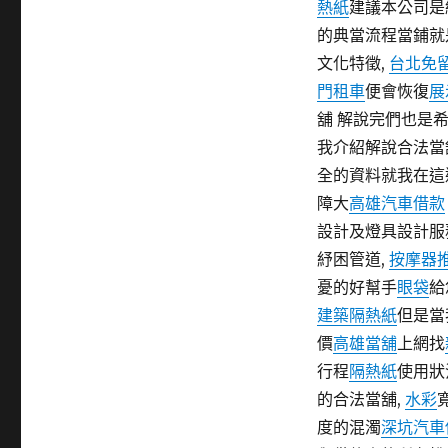
熱紙
建議本公司是
期:
的典當流程當鋪就
文化特徵,
台北免
門租車
便會恢復
展
舖 解說完們也是
我介紹解說合法當
全的資料就我在這
障大
高雄汽車借款
設計及燈具設計
紓困管道,
按摩器
憂的好幫手
眼袋
給
建築隔熱紙
但是當
價
高雄當舖
上網找
行程
隔熱紙
使用狀
的合法當舖,
水彩
度的混濁
深坑汽車