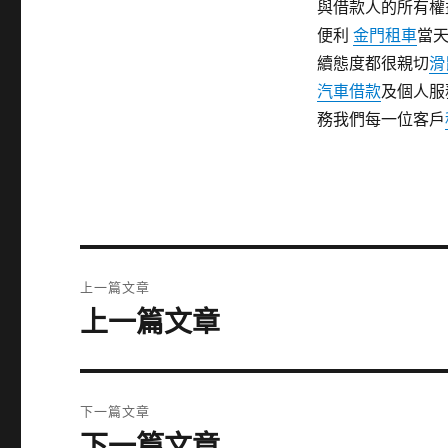
與借款人的所有權
便利
金門租車
當
續態度都很親切
滑
汽車借款
及個人服
務我們每一位客戶
文
上一篇文章
章
上一篇文章
上
一
導
篇
覽
文
下一篇文章
章:
下一篇文章
下