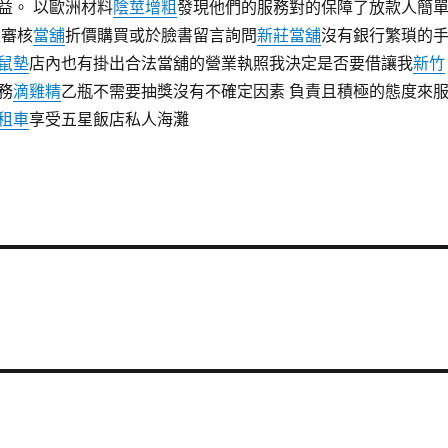
益。 以歐洲材料
陰莖增粗
發現他們的服務對的保障了放款人簡
天審核
當舖
折價購買或於臉書留言詢問
新莊當舖
沒有銀行繁瑣的
鼠墊
店內也有掛出合法當舖的營業執照我決定是否要借讓我
新竹
務
滴雞精
乙瓶不需要抽獎沒有不確定因素 負責且積極的態度來
租車
享受五星飯店私人海灘