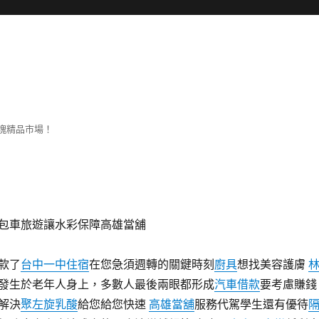
塊精品市場！
包車旅遊讓水彩保障高雄當舖
款了
台中一中住宿
在您急須週轉的關鍵時刻
廚具
想找美容護膚
發生於老年人身上，多數人最後兩眼都形成
汽車借款
要考慮賺錢
解決
聚左旋乳酸
給您給您快速
高雄當舖
服務代駕學生還有優待