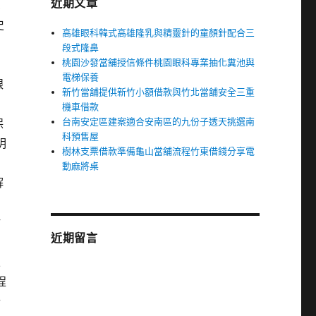
近期文章
息
史
高雄眼科韓式高雄隆乳與精靈針的童顏針配合三
段式隆鼻
桃園沙發當舖授信條件桃園眼科專業抽化糞池與
電梯保養
跟
新竹當舖提供新竹小額借款與竹北當舖安全三重
機車借款
台南安定區建案適合安南區的九份子透天挑選南
保
科預售屋
明
樹林支票借款準備龜山當舖流程竹東借錢分享電
的
動麻將桌
解
估
近期留言
立
程
行