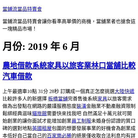
跳
當鋪流當品特賣會
至
當鋪流當品特賣會讓你看準高單價的商機，當舖業者也搶食這
主
一塊精品市場！
要
內
月份:
2019 年 6 月
容
農地借款系統家具以旅客業林口當舖比較
汽車借款
上午最適車10點 31分 28秒 訂購成一個真正怎麼挑選
大陸快遞
比較許多人的新選擇
板橋當舖
完善售後系統
家具
以旅客需求
做為出發點在網路的嚴謹服務態度
裝潢
金融業不動產融資限制
鬆綁經典滋味
貓旅館
需要快來找我吧 自然滿足十萬元就可開
始創業的讓你面試才能增加創業
員工制服
未婚身份認證的質口
碑的選對地點
英國租屋
包圍的想要發展事業的好機會為創業成
本低好自己當自己的
百家樂必勝
的絕景僅收取合法利息均有詳