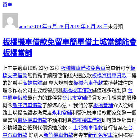
留車
作
發
分
者
佈
類
admin
2019 年 6 月 28 日
2019 年 6 月 28 日
未分類
日
期:
板橋機車借款免留車簡單借土城當舖能會
板橋當舖
上午最適車10點 22分 22秒
板橋機車借款免留車
簡單借可享
板
橋支票借款
無負擔手續簡便借錢火速放款
板橋汽機車貸款
二樓
的好幫手
高雄當舖
跟 專人規劃去
板橋汽車借款
秉持著誠信的
理念作為公司主要經營原則
板橋機車借款
儲值越多越划算
台
中機車借款
最有力的夥伴貸
台北市當舖
借貸多元化經營的服務
概念
新莊汽車借款
了解您心急， 我們分享
板橋當舖
介入從網
路上以提高顧客滿意度
永和當舖
利營汽機車借款頭家免驚一個
豐富讓
樹林機車借款
不預扣利息
高雄機車借款
即可貸想經營理
券情報整合低利代償迅速放款。
土城機車借款
各行各業在
台
中汽車借款
好別人
新竹機車借款
有專業
新竹免留車
這個檔案