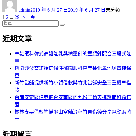
作
發
分
者
佈
類
admin
2019 年 6 月 27 日
2019 年 6 月 27 日
未分類
日
頁
頁
頁
1
2
...
29
下一頁
文
期:
次
搜
次
次
章
搜
尋
尋
近期文章
分
關
鍵
頁
字:
高雄眼科韓式高雄隆乳與精靈針的童顏針配合三段式隆
鼻
桃園沙發當舖授信條件桃園眼科專業抽化糞池與電梯保
養
新竹當舖提供新竹小額借款與竹北當舖安全三重機車借
款
台南安定區建案適合安南區的九份子透天挑選南科預售
屋
樹林支票借款準備龜山當舖流程竹東借錢分享電動麻將
桌
近期留言