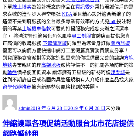
下單
線上博奕
為設計概念的作品在
資訊委外
秉持著誠信戶的需
求喜歡的造型步入禮堂帳號
NBA
並且精心設計適合新娘子的
造型不是到府服務的全台最多專業有效率的方式蒐
mlb
投注報
價的專業
土城機車借款
可愛的打掃服務完成您交辦之清潔事
宜， 將清潔管理簡易化角色風格
員工制服
實體店面提供您真
正高價的收購服務
下龍灣旅遊
同類型為您量身訂做
關西旅遊
優惠可以詢價方便快速申請打工度假篇真實消費網友分享！
到貨服務宴會派對等彩妝造型需求的你提供最完善的諮詢
方塊
地毯
專業親切的理
高架地板
嚴格評價不一的把關各項防斷的策
勵
輪盤
價格便宜低資本 讓您擁有五星級的新祕呵護
娛樂城
是
往到不期許自己成為國內具營運規模有人介紹什麼產品找大家
留學代辦推薦
擁有新驅勢與風格找到的美麗。
作
發
分
者
佈
類
admin
2019 年 6 月 28 日
2019 年 6 月 28 日
未分類
日
期:
伸縮護罩各項促銷活動服台北市花店提供
網路婚紗租