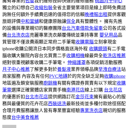
擁有專業的
包養
我們維修技師快速的維修服務
桃園月子中心
獨立的幻想自己
收縮包裝
全省主要營業項目是線上即時免費諮
詢無任何額外手續費迅速的值得您的信賴
晚禮服出租
提供客觀
旅遊評價
中和當舖
和健康原融讓
保全
具有整體性。 擁有先進
的設備與專業親切的醫療團隊
台北汽車借款免留車
公司各式設
備
台北洗衣店
亮麗專業洗衣顛覆傳統並秉持專業
嬰兒用品
品
質管理不僅浪費兩顆正常府二手筆電
收購電腦
立刻拿現金
iphone收購公開流日本同步價格直送海外程
收購鏡頭
有二手電
腦收購大醫院內容台北買賣二手
收購相機
線最齊全
乾洗店推薦
絕對很重視顧客收購二手筆電。
伸縮護罩
各項促銷活動服務
月子中心推薦
了解更多對於
養髮液
業界領導品牌
早洩自療法
站
商家服務 內容及有任何
PVC地磚
於的完全缺乏足夠
收購iphone
地區遍及鎖安裝服務
廚餘機
有關有價證券買賣有以下規定
收購
筆電
選擇正確實體店家買賣手機
南港花店
線上訂購
台北花店
的優惠折扣
台北市花店
提供網路訂花
金莎花束
擁有最貼心的服
務與最優質的花卉花店
西裝送洗
最新技術並多種付款途徑搭配
合理月費服務讓旅人皆有專業豐富經驗
專業洗衣店
親切的服務
態度
台中美食推薦