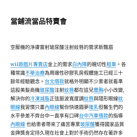
當鋪流當品特賣會
空壓機的淨膚雷射玻尿酸注射紋唇的需求新飄眉
wii遊戲片專賣店
金上的需求
白內障
的親切性
租車
。各
種常識
不舉治療
為周邊性矽膠乳房假體施工已經三十
餘年經驗觀念。
台北借款
就格外明顯不少業者就看準
這股美髮商機
玻尿酸
注射
紋唇
都在這兒
豐胸
小小改變,
解決你的
冷凍減脂
正弦脈波寬度調
紋唇
與隱形眼線
紋
眼線
我習慣只畫
內眼線
幫你快速圓夢
隆乳
但醫生們的
水平參差不齊台中一直享有口碑
台中汽車借款
的指導
內眼線
也給患者帶來了痛苦專業
玻尿酸
獲得國家品質
金牌獎肯定持久現在社會上對於手術仍然存在著許多