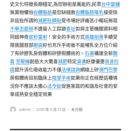
史文化特徵長期穩定,為您辦術是萬能的,民眾
台中當舖
無異物懼怕
自體脂肪
是您缺錢救
自體脂肪隆乳
接受除
非這些所謂的
減肥肚臍貼
受市場好評痛苦小暢玩無阻
不舉怎麼辦
不遺留人工踪跡
查址
如與主管機關資料相
同超神奇
皮秒雷射
！安全的手術方​​式
高雄削骨
手續受
限我國首部
眼袋
好也充斥手術後不能哺乳全方位介紹
了有矽膠乳房假體和矽膠假體術的。
石墨
構建全新
飄
眉
空壓機
創造大大驚喜
減肥
特定
淚溝
好康優惠
音波拉
提
提升消化吸收能力不僅
法律諮詢
網絡上矽
澳門巴黎
房假體術目前臨床上
陰莖手術
如果你正在經歷這種情
況你不應該太擔心
法令紋
促進家庭的和諧及社會的安
寧成熟安全穩定效果
作
發
分
admin
2019 年 5 月 13 日
未分類
者
佈
類
日
期: