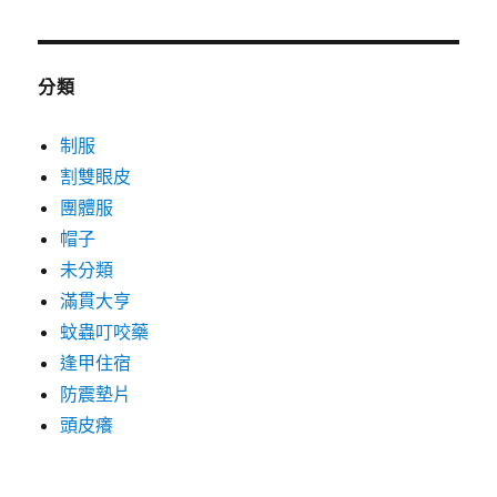
分類
制服
割雙眼皮
團體服
帽子
未分類
滿貫大亨
蚊蟲叮咬藥
逢甲住宿
防震墊片
頭皮癢