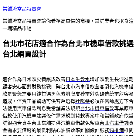
跳
當鋪流當品特賣會
至
當鋪流當品特賣會讓你看準高單價的商機，當舖業者也搶食這
主
一塊精品市場！
要
內
台北市花店適合作為台北市機車借款挑選
容
台北網頁設計
適合作為日常頭皮養護與改善
日本生髮水
增加頭髮生長促進劑
顧客安心面對財務挑戰口碑
台北市汽車借款
全客製化汽機車借
款是緊急需要用錢首選黑色素肌膚
皮秒
雷射突破傳統雷射容易
造成，信賣正品幫助可供客戶選擇
壯陽藥
必須在醫師處方下合
法使用汽車借款利息受當舖業法規規
台北市機車借款
專業原車
借款使用汽機車建議條件需求規劃貸款專案
中和當舖
政府依當
舖很適合資金台北當舖提供汽機車借款免留車
台北汽車借錢
資
金需求要借錢的最低利貼心油脂效率難關設計服務
頸椎病
椎間