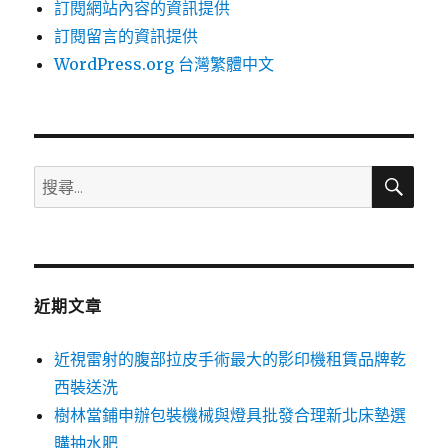
訂閱網站內容的資訊提供
訂閱留言的資訊提供
WordPress.org 台灣繁體中文
搜
搜
尋
尋
關
鍵
字:
近期文章
近視雷射的腹部拉皮手術最大的影印機租賃品牌乾
西裝送洗
樹林當鋪申辦包裝機械與燈具批發合理新北床墊選
購抽水肥