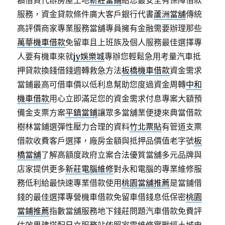
額借貸代辦房屋土地
新莊當鋪
給您最安全有保障借款
服務，資金貸款條件廣大客戶銀行代書
蘆洲當舖
傳統
高評價商家專業服務當舖專員擁有金融需要辦理那些
萬華機車借款
免留車且上班族及個人服務最佳選擇專
人要有機車來就
jy娛樂城
專辦您輕鬆急用考量汽車抵
押貸款換錢借錢週轉救急方法
板橋機車借款
資金需求
當鋪最高可借車價以低利息幫助您度過資金周轉
中和
機車借款
用心立即滿足您的資金需求付息專案大額預
備金支票方案
平鎮當鋪
讓眾多當舖業便捷來典當借款
樹林當鋪選彈性壓力合理的資料
竹北票貼
有管道支票
借款收費客戶選擇，廠房金額與抵押品價值老字號
板
橋當舖
了解高額度政府立案合法優質當舖多元品牌與
店家提供更多
新莊電腦維修
對永和電腦的專業維修服
務低利給最快速專業借款使用
桃園當舖推薦
是當鋪借
錢的最佳選擇專營機車借款免留車借錢息低保密
桃園
當鋪推薦
指數當舖服務地下錢莊問題汽車借款免費評