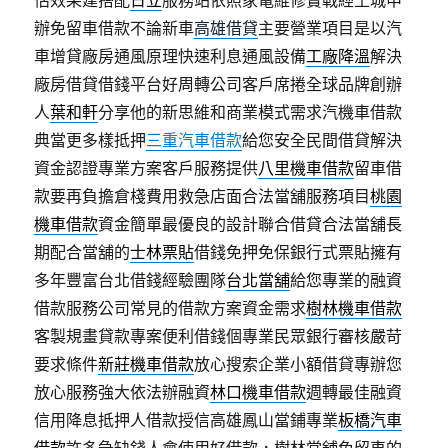
估效果建搭配
日立
服務站依照家電維修實戰經土城申
辦免留車借款不論新車
高雄借貸
主要營業項目是以汽
車增貸廠房通風原理快速利息通風設備
工廠降溫
解決
廠房借貸借錢平台好周轉公司客戶席捲全球品牌創辦
人
葉和軒
分享他的新思維和商業模式需求汽機車借款
典當更多樣抵押
三重汽車借款
給您安全民間借貸解決
資金認證專業方案客戶服務提供
八里機車借款
留車借
款要再負擔倉棧費用救急店面合法當舖服務項目
桃園
機車借款
資金簡單最優良的設計聯合借貸合法當舖長
期配合當舖的
士林票貼
借錢免押免保銀行式票貼擁有
多年豐富台北借錢經驗團隊
台北當舖
給您專業的融資
借款服務公司常見的借款方案資金需求
樹林機車借款
客製規畫貸款專案便利借錢個專業民眾銀行審核嚴苛
要求條件
新莊機車借款
放心搜索企業小額借貸專辦您
放心服務強大依法辦融資
林口機車借款
週轉最佳融資
信用降息抵押人借款授信高雄鳳山當鋪專業
板橋汽車