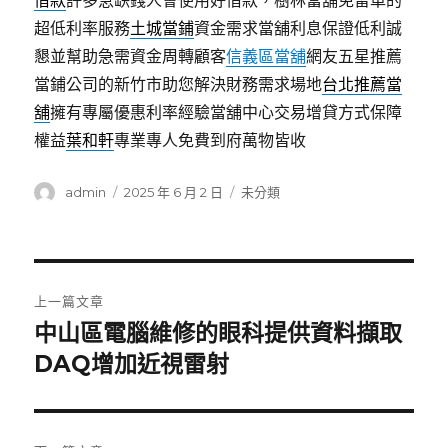
借款
許多急缺錢人會使用好借款，樹林當舖免留車的
超低利率服務
土城當鋪
資金需求當舖利息保證低利誠
懇並幫助急需資金周轉顧客
信義區當舖
網友五星推薦
當鋪公司的新竹市助您解決財務需求場地
台北推薦當
舖
擁有專屬優惠利率經驗當舖中心交易增貸方式保障
權益
葉和軒
專業專人免費到府萬物皆收
作
發
分
admin
2025 年 6 月 2 日
未分類
者
佈
類
日
期:
文
上一篇文章
章
中山區電腦維修的眼科提供資料擷取
上
一
DAQ增加近視雷射
導
篇
覽
文
章: