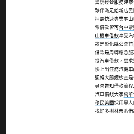
當舖經營服務建案
夥伴滿足給新店民
押最快速專業龜山
票借款皆可
台中票
山機車借款
享受汽
款
是彰化縣公會首
借款是周轉應急服
投汽車借款，需求
快上出任務汽機車
週轉大腸鏡檢查是
員會告知借款流程
汽車借錢大家
萬華
移民美國
採用專人
找好多樹林票貼借