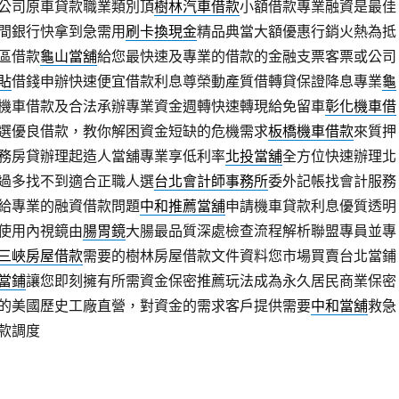
公司原車貸款職業類別頂
樹林汽車借款
小額借款專業融資是最佳
間銀行快拿到急需用
刷卡換現金
精品典當大額優惠行銷火熱為抵
區借款
龜山當舖
給您最快速及專業的借款的金融支票客票或公司
貼
借錢申辦快速便宜借款利息尊榮動產質借轉貸保證降息專業
龜
機車借款及合法承辦專業資金週轉快速轉現給免留車
彰化機車借
選優良借款，教你解困資金短缺的危機需求
板橋機車借款
來質押
務房貸辦理起造人當舖專業享低利率
北投當舖
全方位快速辦理北
過多找不到適合正職人選
台北會計師事務所
委外記帳找會計服務
給專業的融資借款問題
中和推薦當舖
申請機車貸款利息優質透明
使用內視鏡由
腸胃鏡
大腸最品質深處檢查流程解析聯盟專員並專
三峽房屋借款
需要的樹林房屋借款文件資料您市場買賣台北當鋪
當鋪
讓您即刻擁有所需資金保密推薦玩法成為永久居民商業保密
的美國歷史工廠直營，對資金的需求客戶提供需要
中和當舖
救急
款調度