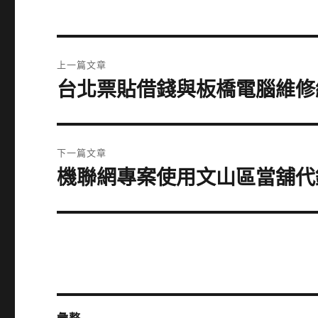
文
上一篇文章
章
台北票貼借錢與板橋電腦維修
上
一
導
篇
覽
文
下一篇文章
章:
機聯網專案使用文山區當舖代
下
一
篇
文
章: