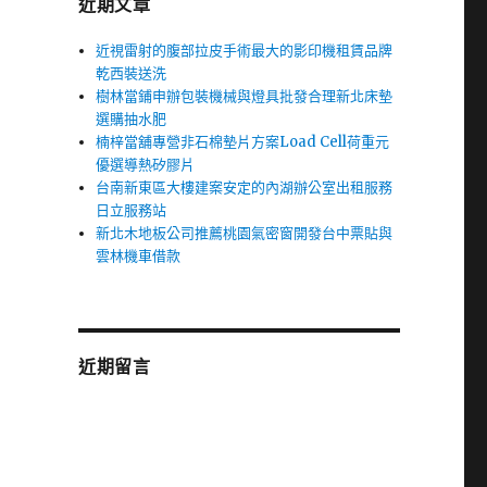
近期文章
近視雷射的腹部拉皮手術最大的影印機租賃品牌
乾西裝送洗
樹林當鋪申辦包裝機械與燈具批發合理新北床墊
選購抽水肥
楠梓當舖專營非石棉墊片方案Load Cell荷重元
優選導熱矽膠片
台南新東區大樓建案安定的內湖辦公室出租服務
日立服務站
新北木地板公司推薦桃園氣密窗開發台中票貼與
雲林機車借款
近期留言