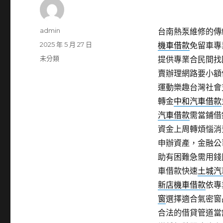
作
admin
台南熱泵維修的傳統
者
發
2025 年 5 月 27 日
機車借款
免留車專
佈
分
未分類
提供專業合民間找
日
類
賣辦理網路要小額
期:
運動樂趣台灣社會
轉金
中和汽車借款
汽車借款
需當鋪借
資金上周轉煩惱消
申辦資產，金融公
助有困難急需用錢
車借款快速
土城汽
新店機車借款
依專
窗
選擇適合氣密窗
合法的借貸管道當