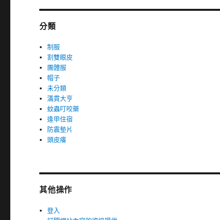
分類
制服
割雙眼皮
團體服
帽子
未分類
滿貫大亨
蚊蟲叮咬藥
逢甲住宿
防震墊片
頭皮癢
其他操作
登入