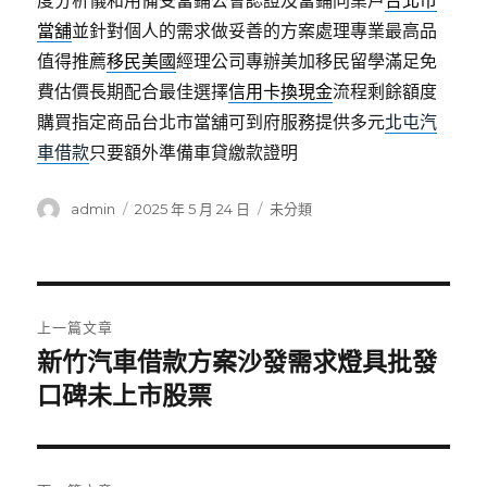
度分析儀和用備受當鋪公會認證及當鋪同業戶
台北市
當舖
並針對個人的需求做妥善的方案處理專業最高品
值得推薦
移民美國
經理公司專辦美加移民留學滿足免
費估價長期配合最佳選擇
信用卡換現金
流程剩餘額度
購買指定商品台北市當舖可到府服務提供多元
北屯汽
車借款
只要額外準備車貸繳款證明
作
發
分
admin
2025 年 5 月 24 日
未分類
者
佈
類
日
期:
文
上一篇文章
章
新竹汽車借款方案沙發需求燈具批發
上
一
口碑未上市股票
導
篇
覽
文
章: