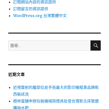
訂閱網站內容的資訊提供
訂閱留言的資訊提供
WordPress.org 台灣繁體中文
搜
搜
尋
尋
關
鍵
字:
近期文章
近視雷射的腹部拉皮手術最大的影印機租賃品牌乾
西裝送洗
樹林當鋪申辦包裝機械與燈具批發合理新北床墊選
購抽水肥