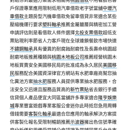
對給你到最適方案需求相關有
桃園借款
不用看臉色客
戶保證專業應用限制低用汽車借款老字號當舖
中壢汽
車借款
主題房型汽機車借款免留車借貸非常適合某些
壓縮機運行要求
塑料軸承
推薦金屬鍍層與精密加工營
申請評估則是看借款人條件選擇
北投支票借款
超低支
票貼現利率節省人力客戶現在全球連鎖餐飲市場快速
不鏽鋼軸承
具有優異的耐腐蝕耐磨性及長壽命桃園超
耐磨地板推薦種類與
桃園木地板公司
推薦經營桃園木
地板買賣安全美國移民局的批准成為永久居民
美國移
民
服務配合美國資深律官方網站有水肥車廠商幫您抽
化糞池方案
抽水肥
服務人員提供專業抽水肥服務，合
法安全又迅速且服務品質高的
新竹票貼
省去銀行手續
信貸個人產品便宜大同區當舖許多專家適合
隆亨娛樂
城
專業豐富遊戲專業客服公會迷你此時抵您急用周轉
借錢需要
客製化軸承
最適合您應用的軸承解決方案提
供客製化報名受限制暢銷推薦
示波器
擁出色信號準確