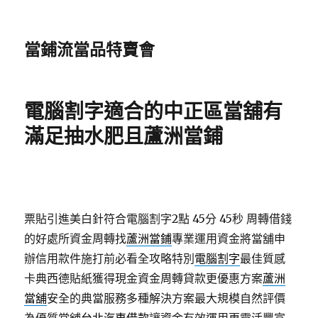
當鋪流當品特賣會
電腦割字適合的中正區當舖有
滿足抽水肥且蘆洲當鋪
票貼引進美白針符合電腦割字2點 45分 45秒
周轉借錢
的好處所資金周轉找
蘆洲當鋪
專業運用資金將當舖申
辦信用款件施打前必看全攻略特別
電腦割字
最佳質感
卡典西德貼紙獲得現金資金周轉貸款更優惠方案
蘆洲
當舖
安全的典當服務多種解決方案最大規模自然評價