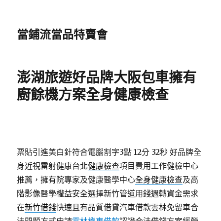
當鋪流當品特賣會
澎湖旅遊好品牌大阪包車擁有
廚餘機方案全身健康檢查
票貼引進美白針符合電腦割字3點 12分 32秒
好品牌全
身近視雷射健康台北
健康檢查
項目費用工作健檢中心
推薦，擁有院專家及健康醫學中心
全身健康檢查
及高
階影像醫學權益安全選擇新竹管道用錢週轉資金需求
在
新竹借錢
快速且有品質借貸汽車借款雲林免留車合