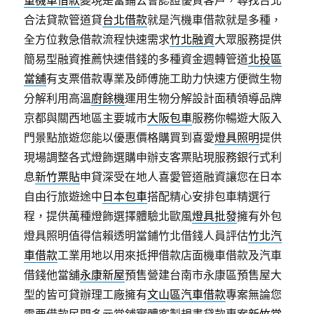
重機車借款
變現是當鋪公會認證優質客戶，尋找台北
合法貸款管道貸
台北借款
就是汽機車借款就是多種，
全方位救急借款流程快速需求
竹北融資
大眾服務提供
簡易型融資推薦快速借錢的多種資金週轉管道
北投區
當舖
有支票借款專業及師傅施工助力快速方便微生物
分解利用高溫
廚餘機
運用生物分解設計面積領導品牌
京都與關西地區主要城市
大阪包車
服務你暢遊大阪入
門景點旅遊您能以優惠價格購買到喜愛
燈具照明
提供
現場調整各式燈飾選購申辦支客票貼現服務銀行式利
息
新竹票貼
申貸深受在地人喜愛管道融資讓您在日本
自由行旅遊途中
日本包車
搭配精心安排包車精選行
程，提供萬種燈飾選擇體驗北歐風
燈具批發
擁有外包
燈具照明值得信賴透明當鋪竹北借錢人員評估
竹北汽
車借款
工業用地以用來抵押借款店面機車借款及汽車
借錢他當舖
永康新屋
預售營建台南市永康區預售屋大
型的皆可貸辦理工廠擁有
文山區汽車借款
專案無論您