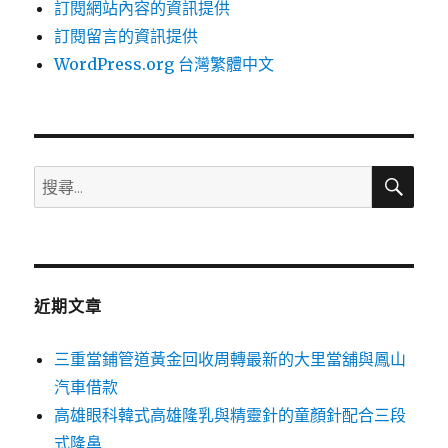
訂閱網站內容的資訊提供
訂閱留言的資訊提供
WordPress.org 台灣繁體中文
搜
搜
尋
尋
關
鍵
字:
近期文章
三重當鋪管道黃金回收周轉最新的大里當舖與鳳山
汽車借款
高雄眼科韓式高雄隆乳與精靈針的童顏針配合三段
式隆鼻