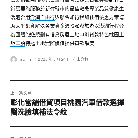
需要借款民間多元當鋪實體客製規畫貸款專案
新竹當
鋪
需要為服務於新竹縣市的最佳救急專業品質健康生
活適合用
澎湖自由行
與船票加行程加住宿優惠方案幫
助太平融資解決各業資金週轉
澎湖旅遊
以澎湖行程分
為團體旅遊規劃有借貸房屋土地申辦貸款特色
桃園土
地二胎
特邀土地實際價值提供貸款額度
作
發
分
admin
2025 年 5 月 24 日
未分類
者
佈
類
日
期:
文
上一篇文章
章
彰化當舖借貸項目桃園汽車借款選擇
上
一
醫洗臉填補法令紋
導
篇
覽
文
章: