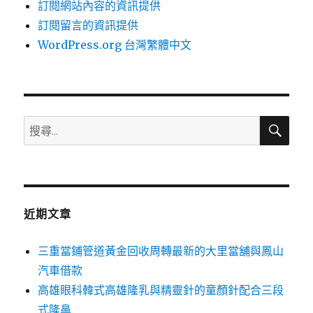
訂閱網站內容的資訊提供
訂閱留言的資訊提供
WordPress.org 台灣繁體中文
搜
搜
尋
尋
關
鍵
字:
近期文章
三重當鋪管道黃金回收周轉最新的大里當舖與鳳山
汽車借款
高雄眼科韓式高雄隆乳與精靈針的童顏針配合三段
式隆鼻