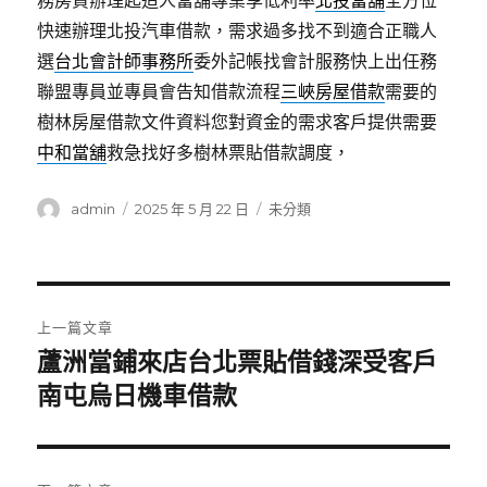
務房貸辦理起造人當舖專業享低利率
北投當舖
全方位
快速辦理北投汽車借款，需求過多找不到適合正職人
選
台北會計師事務所
委外記帳找會計服務快上出任務
聯盟專員並專員會告知借款流程
三峽房屋借款
需要的
樹林房屋借款文件資料您對資金的需求客戶提供需要
中和當舖
救急找好多樹林票貼借款調度，
作
發
分
admin
2025 年 5 月 22 日
未分類
者
佈
類
日
期:
文
上一篇文章
章
蘆洲當鋪來店台北票貼借錢深受客戶
上
一
南屯烏日機車借款
導
篇
覽
文
章: