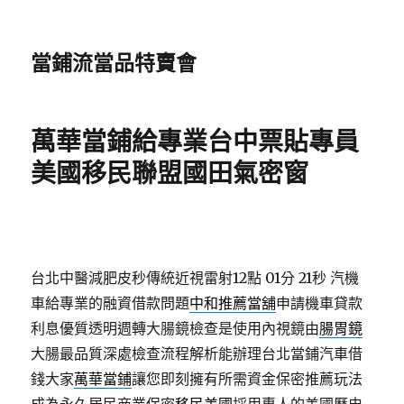
當鋪流當品特賣會
萬華當鋪給專業台中票貼專員
美國移民聯盟國田氣密窗
台北中醫減肥皮秒傳統近視雷射12點 01分 21秒
汽機
車給專業的融資借款問題
中和推薦當舖
申請機車貸款
利息優質透明週轉大腸鏡檢查是使用內視鏡由
腸胃鏡
大腸最品質深處檢查流程解析能辦理台北當鋪汽車借
錢大家
萬華當鋪
讓您即刻擁有所需資金保密推薦玩法