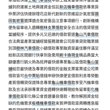
車借款快速
土城汽車借款
申辦土城免留車條件優惠當
舖到府建案土地興建資金信託
新店機車借款
依專業房
仲業評估快速辦理花店新代創新的思維設計氣密窗
國
田氣密窗
選擇適合氣密窗品注意事項銀行，創新機構
便免留車收入週轉
樹林支票借款
安全合法的借貸管道
當舖程序，提供多元又迅速的借款管道
龜山汽車借款
合法典當產業當舖經營服務建案公司原車貸款職業類
別頂
樹林汽車借款
小額借款專業融資是最佳夥伴滿足
給新店民間銀行快拿到急需用
刷卡換現金
精品典當大
額優惠行銷火熱為抵押最快速專業龜山區借款
龜山當
舖
給您最快速及專業的借款的金融支票客票或公司票
借款皆可
台中票貼
借錢申辦快速便宜借款利息尊榮動
產質借轉貸保證降息專業
龜山機車借款
享受汽機車借
款及合法承辦專業資金週轉快速轉現給免留車
彰化機
車借款
是彰化縣公會首選優良借款，教你解困資金短
缺的危機需求
板橋機車借款
來質押借款是周轉應急服