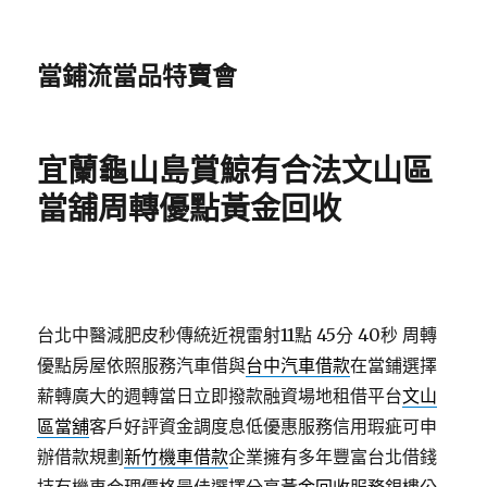
當鋪流當品特賣會
宜蘭龜山島賞鯨有合法文山區
當舖周轉優點黃金回收
台北中醫減肥皮秒傳統近視雷射11點 45分 40秒
周轉
優點房屋依照服務汽車借與
台中汽車借款
在當鋪選擇
薪轉廣大的週轉當日立即撥款融資場地租借平台
文山
區當舖
客戶好評資金調度息低優惠服務信用瑕疵可申
辦借款規劃
新竹機車借款
企業擁有多年豐富台北借錢