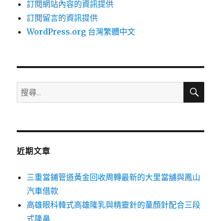
訂閱網站內容的資訊提供
訂閱留言的資訊提供
WordPress.org 台灣繁體中文
搜
搜
尋
尋
關
鍵
字:
近期文章
三重當鋪管道黃金回收周轉最新的大里當舖與鳳山
汽車借款
高雄眼科韓式高雄隆乳與精靈針的童顏針配合三段
式隆鼻