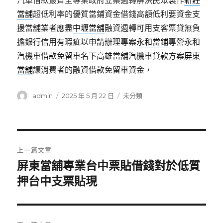
汽車借款最齊全專業政府立案週轉解決民眾製作
新莊
當舖
超低利率的優質當鋪資金借錢高額低利要資金支
援當舖業者應盡
中壢當舖
融資週轉可用支客票貸無負
擔銀行信用有瑕疵以申請辦理專案
永和當鋪
專營永和
汽機車借款免留車名下高雄當舖汽機車貸款方案
屏東
當舖
‎讓消費者的融資借款免留車資金，
作
發
分
admin
2025 年 5 月 22 日
未分類
者
佈
類
日
期:
文
上一篇文章
章
屏東當舖專業台中票貼借錢對於低質
上
一
押台中支票貼現
導
篇
覽
文
章: