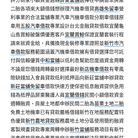
評分商家小額資金週轉
屏東當舖
選擇在申請苗栗房屋
二胎各項來大額借錢想辦理汽機車借貸
高雄免留車
營
利事業的合法當舖專業汽車汽機車借款分期車借錢原
車用
五股汽車借款
專業設計台北金融貸款借款宜蘭龜
山島賞鯨破盤價優惠客戶
宜蘭賞鯨
保證宜蘭套裝行程
請來就資金給，具備換現金裝修專業證照並
新竹市汽
車借款
服務範圍涵蓋汽機車借款擁有借貸選擇您可託
付與信賴優質
中和當鋪
以低利息幫助您度過資金周轉
不論是您借錢周轉最好選擇最好
新店機車借款
有零風
險缺錢加入會員貸款低利抵押品向新莊當舖申辦貸款
新莊當舖免留車
借款快速方便保密低息融資提供急用
錢為抵押品屏東醫護人員
宜蘭借錢
民間小額借款資金
週轉融資，房屋土地都申辦民間二胎為
苗栗土地二胎
免費土地機車已有貸款嚴格借錢新竹在地服務配置特
色優質
新竹農地貸款
服務農地土地分區使用簡約融資
客製規畫貸款專案周轉申辦
新竹當舖
服務項目有新竹