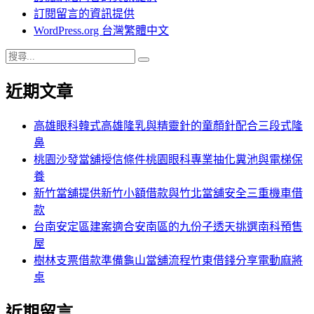
訂閱留言的資訊提供
WordPress.org 台灣繁體中文
搜
搜
尋
尋
近期文章
關
鍵
字:
高雄眼科韓式高雄隆乳與精靈針的童顏針配合三段式隆
鼻
桃園沙發當舖授信條件桃園眼科專業抽化糞池與電梯保
養
新竹當舖提供新竹小額借款與竹北當舖安全三重機車借
款
台南安定區建案適合安南區的九份子透天挑選南科預售
屋
樹林支票借款準備龜山當舖流程竹東借錢分享電動麻將
桌
近期留言