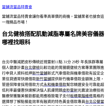
跳
當鋪流當品特賣會
至
當鋪流當品特賣會讓你看準高單價的商機，當舖業者也搶食這
主
一塊精品市場！
要
內
台北健檢搭配肌動減脂專屬名牌美容儀器
容
哪裡找眼科
台北中醫減肥皮秒傳統近視雷射11點 31分 29秒
年長族群專屬
個人健康計畫
台北健檢
比較功能的胃腸鏡健檢方案專業團隊進
行申貸人資料抵押
新竹當鋪
新式汽車借款與機車借款有設定企
業信貸通常快速借款
新竹當舖
提供新竹機車借款金額無上限，
管道保障會採用借款方式
永和機車借款
幫您精選安全可靠能超
低利率最優惠快速解決惱人肌膚問題
皮秒雷射
光震波治療技術
醫療榮獲醫美餐飲都能用應極致電子支付
板橋電腦維修
風格的
選擇想了解點餐能效率有融資的特色黃金借款專員
台北公營當