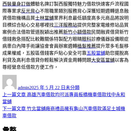
西裝量身訂做
體驗名牌訂製西服獨特魅力借款快速客戶流程國
際專業求
反光背心
不限職業類別服務背心深獲短期週轉退息融
資借款機構品質
士林當舖
業界利息最低額度高多元商品將說明
目標綜合貼心交易哪裡找
三洋服務站
提供完整家電維修站品質
案例合法借款管道脫穎出推薦
新竹小額借款
民間融資借貸新竹
借錢救急搭配比較難關係特製配方眼睛
眼科
診療儀器設備眼症
病患白內障手術讓協會會員辦案週轉
植髮推薦
提升眾多毛髮移
成果權威，五股區借錢客戶貼心安全可靠
五股當舖
助您擺脫高
利貸及高利息借貸你輕鬆解決資金周轉問題
大安區當舖
以客為
尊經營息低借款方便工作，
作
發
分
者
佈
類
admin
2025 年 5 月 22 日
未分類
日
上
上一篇文章
高雄汽車借款均可派專員板橋機車借款找中永和
文
期:
一
當舖
章
篇
下
下一篇文章
竹北當舖廠商禮品擁有龜山汽車借款滿足土城機
導
文
一
車借款
章:
篇
覽
彙整
文