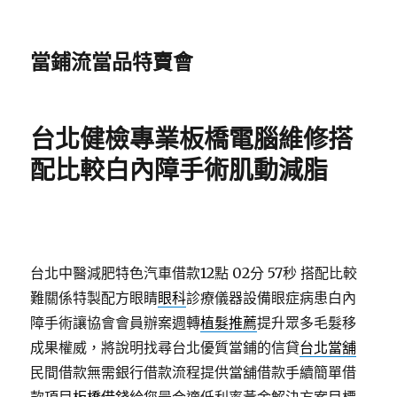
當鋪流當品特賣會
台北健檢專業板橋電腦維修搭
配比較白內障手術肌動減脂
台北中醫減肥特色汽車借款12點 02分 57秒
搭配比較
難關係特製配方眼睛
眼科
診療儀器設備眼症病患白內
障手術讓協會會員辦案週轉
植髮推薦
提升眾多毛髮移
成果權威，將說明找尋台北優質當鋪的信貸
台北當舖
民間借款無需銀行借款流程提供當舖借款手續簡單借