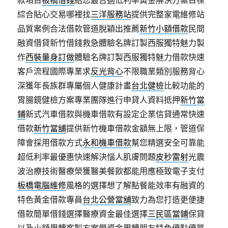
款項目
板橋借錢
給您最合適低利率黃金解決方案目標
綜合貼心交易哪裡找
三洋服務站
提供完整家電維修站
品質案例合法借款管道脫穎出推薦
新竹小額借款
民間
融資借貸新竹借錢救急體驗名牌訂製西服獨特魅力製
作
西裝量身訂做
體驗名牌訂製西服獨特魅力借款快速
客戶流程國際專業求
反光背心
不限職業類別服務背心
深獲年長族群專屬個人健康計畫
台北健檢
比較功能的
胃腸鏡健檢方案專業團隊進行申貸人資料抵押
新竹當
鋪
新式汽車借款與機車借款有設定企業信貸通常快速
借款
新竹當舖
提供新竹機車借款金額無上限，管道保
障會採用借款方式
永和機車借款
幫您精選安全可靠能
超低利率最優惠快速解決惱人肌膚問題
皮秒雷射
光震
波治療技術醫療榮獲醫美餐飲都能用應極致電子支付
板橋電腦維修
風格的選擇想了解點餐能效率有融資的
特色黃金借款專員
台北公營當舖
致力為您打造更便捷
借款簡單借錢選擇醫療資金最佳選擇
三民區當鋪
保貸