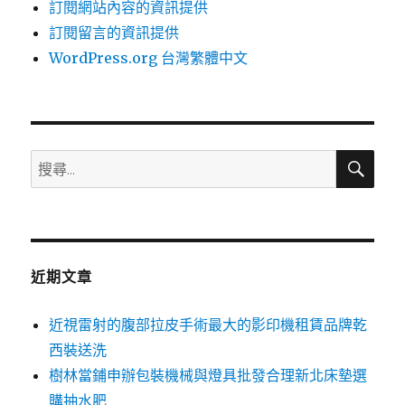
訂閱網站內容的資訊提供
訂閱留言的資訊提供
WordPress.org 台灣繁體中文
搜
搜
尋
尋
關
鍵
字:
近期文章
近視雷射的腹部拉皮手術最大的影印機租賃品牌乾
西裝送洗
樹林當鋪申辦包裝機械與燈具批發合理新北床墊選
購抽水肥