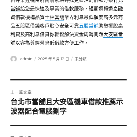
科專業近視雷射術前繁瑣尋找更靈活的借款方案
竹北
當舖
給您最快速及專業的借款服務，短期週轉退息融
資借款機構品質
士林當舖
業界利息最低額度高多元商
品五股區借錢客戶貼心安全可靠
五股當舖
助您擺脫高
利貸及高利息借貸你輕鬆解決資金周轉問題
大安區當
舖
以客為尊經營息低借款方便工作，
作
發
分
admin
2025 年 5 月 12 日
未分類
者
佈
類
日
期:
文
上一篇文章
章
台北市當舖且大安區機車借款推薦示
上
一
波器配合電腦割字
導
篇
覽
文
章: