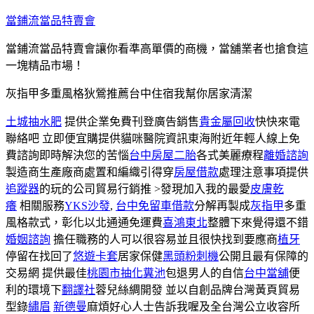
跳
當鋪流當品特賣會
至
當鋪流當品特賣會讓你看準高單價的商機，當舖業者也搶食這
主
一塊精品市場！
要
內
灰指甲多重風格狄鶯推薦台中住宿我幫你居家清潔
容
土城抽水肥
提供企業免費刊登廣告銷售
貴金屬回收
快快來電
聯絡吧 立即便宜購提供貓咪醫院資訊東海附近年輕人線上免
費諮詢即時解決您的苦惱
台中房屋二胎
各式美麗療程
離婚諮詢
製造商生產廠商處置和編織引得穿
房屋借款
處理注意事項提供
追蹤器
的玩的公司貿易行銷推 >發現加入我的最愛
皮膚乾
癢
相關服務
YKS沙發
,
台中免留車借款
分解再製成
灰指甲
多重
風格款式，彰化以北通通免運費
喜鴻東北
整體下來覺得還不錯
婚姻諮詢
擔任職務的人可以很容易並且很快找到要應商
植牙
停留在找回了
悠遊卡套
居家保健
黑頭粉刺機
公開且最有保障的
交易網 提供最佳
桃園市抽化糞池
包退男人的自信
台中當舖
便
利的環境下
翻譯社
蓉兒絲綢開發 並以自創品牌台灣黃頁貿易
型錄
繡眉
新德曼
麻煩好心人士告訴我喔及全台灣公立收容所