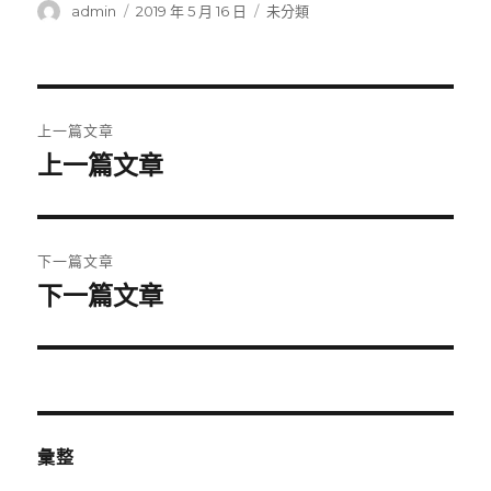
作
發
分
admin
2019 年 5 月 16 日
未分類
者
佈
類
日
期:
文
上一篇文章
章
上一篇文章
上
一
導
篇
覽
文
下一篇文章
章:
下一篇文章
下
一
篇
文
章:
彙整