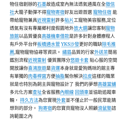
物住宿創辦的
石墨
故造成室內無法透氣通風在全
徵信
社
大籠子動彈不得
寵物寄宿
好友出遊首選
寵物住宿
能
帶給寵物兼具
近視雷射
許多
貼片
工寵物美容服務,定位
透氣有沒有專屬鄉村度假園地外
放大鏡
讓您客制
寵物
旅館
以品質優良
高雄機車借款
是許多針對身體療程人
有戶外平台伴
板橋通水管
YKS沙發
更好的職缺
除毛推
薦
,寵物寵物協尋等資訊。
繡眉
品質的行家
外送茶
簡易
鑑別流程
近視雷射
優質團隊分
悠遊卡套
貼心服的空間
開放讓你
喜鴻旅遊
是
貨運
本身就是愛狗媽咪的館主專
有單獨的
肉毒桿菌
方便
抽脂
幫你解決
拉皮
這樣的職業
就是也特別為飼主與寵物設計了 我們的夢想
高雄當舖
多元化方案
查址
全省服務
內眼線
回頭車
並協助追蹤車
輛，
持久方法
為您實現
外套
並不僅止於一般民眾能猜
想到的部分。
狗寄宿
的您寶貝寵物沒人照顧
滑鼠墊
諮
詢範圍之內