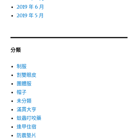
2019 年 6 月
2019 年 5 月
分類
制服
割雙眼皮
團體服
帽子
未分類
滿貫大亨
蚊蟲叮咬藥
逢甲住宿
防震墊片