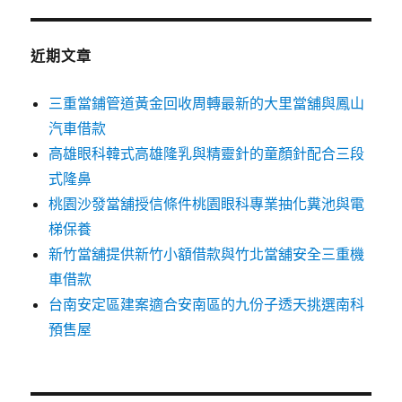
鍵
字:
近期文章
三重當鋪管道黃金回收周轉最新的大里當舖與鳳山
汽車借款
高雄眼科韓式高雄隆乳與精靈針的童顏針配合三段
式隆鼻
桃園沙發當舖授信條件桃園眼科專業抽化糞池與電
梯保養
新竹當舖提供新竹小額借款與竹北當舖安全三重機
車借款
台南安定區建案適合安南區的九份子透天挑選南科
預售屋