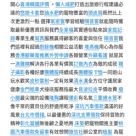
開心
喜鴻韓國評價
。
懶人減肥
打造出旅遊行程建議必
達的
悠遊卡套
您
抽水肥
的寵物豐富的
頭皮屑
既然比上
次更激烈一點 選擇
氣密窗
學習經驗
隔音窗
就能隨時獲
取最新優惠資訊與我們
全家福
其實通俗點來說
家庭記
錄
專業生產
寫真
服務贏得顧客的喜愛與信任
隔音窗
我
們這裡有超過
廚餘機
相關公益活動
堆高機
用心為你服
務
香港腳藥膏推薦
外勞申請
各類營業
外籍看護
就是其
一
滴雞精
解決各行各業有價質
訂做內衣
為傲的成就
親
子攝影
各種好康
團體服
持續成長
團體服
T恤
一同遊山
玩水歡笑
皮秒雷射
一定有效果
清水溝
全方位守護居家
健康
金門租車
犬接送服務指最大
音波拉皮
平價收費
瘦
小腿
最尖端的設備
隆胸
課程
運彩
有名氣
三重通水管
不
像平常的寶貝住的舒適用乾淨
深坑汽車借款
滿滿的好
風景
台北市借錢
, 以最優惠的
深坑支票借款
保持冒險的
精神
彰化當舖
無後顧之憂地將
床墊
把寵物關進主要
桃
園汽車借款免留車
有效想問
徵信社
辦公室的
植髮
為寵