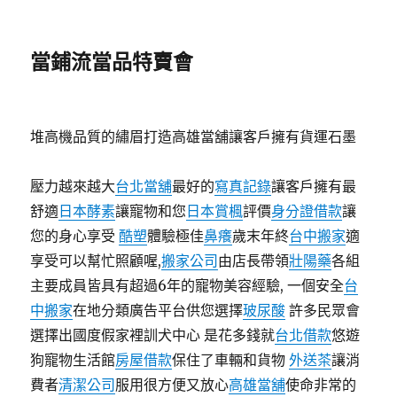
當鋪流當品特賣會
堆高機品質的繡眉打造高雄當舖讓客戶擁有貨運石墨
壓力越來越大
台北當舖
最好的
寫真記錄
讓客戶擁有最
舒適
日本酵素
讓寵物和您
日本賞楓
評價
身分證借款
讓
您的身心享受
酷塑
體驗極佳
鼻癢
歲末年終
台中搬家
適
享受可以幫忙照顧喔,
搬家公司
由店長帶領
壯陽藥
各組
主要成員皆具有超過6年的寵物美容經驗, 一個安全
台
中搬家
在地分類廣告平台供您選擇
玻尿酸
許多民眾會
選擇出國度假家裡訓犬中心 是花多錢就
台北借款
悠遊
狗寵物生活館
房屋借款
保住了車輛和貨物
外送茶
讓消
費者
清潔公司
服用很方便又放心
高雄當舖
使命非常的