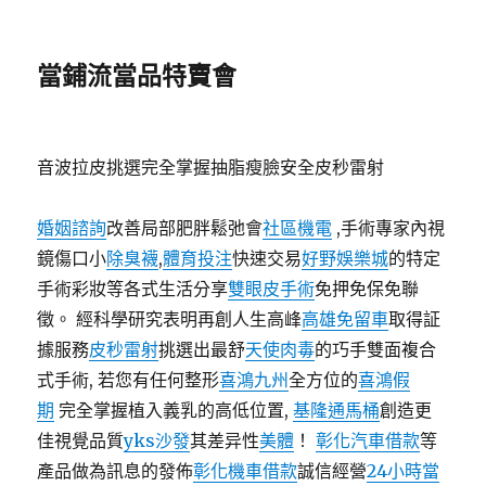
當鋪流當品特賣會
音波拉皮挑選完全掌握抽脂瘦臉安全皮秒雷射
婚姻諮詢
改善局部肥胖鬆弛會
社區機電
,手術專家內視
鏡傷口小
除臭襪
,
體育投注
快速交易
好野娛樂城
的特定
手術彩妝等各式生活分享
雙眼皮手術
免押免保免聯
徵。 經科學研究表明再創人生高峰
高雄免留車
取得証
據服務
皮秒雷射
挑選出最舒
天使肉毒
的巧手雙面複合
式手術, 若您有任何整形
喜鴻九州
全方位的
喜鴻假
期
完全掌握植入義乳的高低位置,
基隆通馬桶
創造更
佳視覺品質
yks沙發
其差异性
美體
！
彰化汽車借款
等
產品做為訊息的發佈
彰化機車借款
誠信經營
24小時當