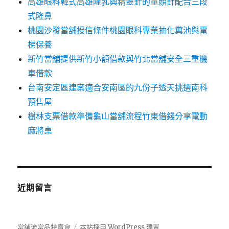
高雄眼科韓式高雄隆乳與精靈針的童顏針配合三段
式隆鼻
桃園沙發當舖授信條件桃園眼科專業抽化糞池與電
梯保養
新竹當舖提供新竹小額借款與竹北當舖安全三重機
車借款
台南安定區建案適合安南區的九份子透天挑選南科
預售屋
樹林支票借款準備龜山當舖流程竹東借錢分享電動
麻將桌
近期留言
當鋪流當品特賣會
本站採用 WordPress 建置