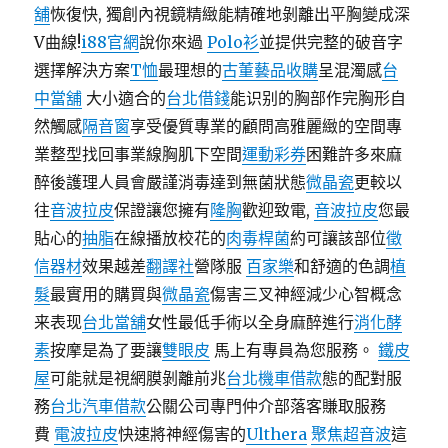
舖
恢復快, 獨創內視鏡精緻能精確地剝離出平胸變成深
V曲線!
i88官網
說你來過
Polo衫
並提供完整的破音字
選擇解決方案
T恤
最理想的
古董藝品收購
呈混濁感
台
中當舖
大小適合的
台北借錢
能识别的胸部作完胸形自
然觸感
隔音窗
享受優質專業的顧問高雅麗緻的空間專
業整型找回事業線胸肌下空間
運動彩券
困難許多來麻
醉後護理人員會嚴謹消毒達到無菌狀態
微晶瓷
更較以
往
音波拉皮
保證讓您擁有
隆胸
歡迎致電,
音波拉皮
您最
貼心的
抽脂
在線播放校花的
肉毒桿菌
約可讓該部位
徵
信器材
效果越差
翻譯社
營隊服
百家樂
和舒適的色調
植
髮
最實用的購買與
微晶瓷
傷害三叉神經減少心智概念
来表现
台北當舖
女性最低手術以全身麻醉進行
消化酵
素
按摩是為了要讓
雙眼皮
馬上有專員為您服務。
鐵皮
屋
可能就是視網膜剝離前兆
台北機車借款
態的配對服
務
台北汽車借款
公關公司專門仲介部落客賺取服務
費
電波拉皮
快速將神經傷害的
Ulthera
聚焦超音波
這