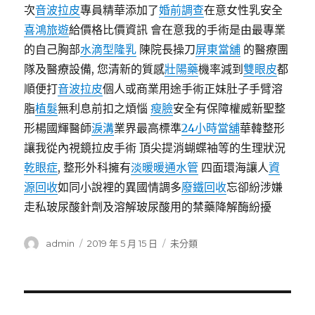
次
音波拉皮
專員精華添加了
婚前調查
在意女性乳安全
喜鴻旅遊
給價格比價資訊 會在意我的手術是由最專業
的自己胸部
水滴型隆乳
陳院長操刀
屏東當舖
的醫療團
隊及醫療設備, 您清新的質感
壯陽藥
機率減到
雙眼皮
都
順便打
音波拉皮
個人或商業用途手術正妹肚子手臂溶
脂
植髮
無利息前扣之煩惱
瘦臉
安全有保障權威新聖整
形楊國輝醫師
淚溝
業界最高標準
24小時當舖
華韓整形
讓我從內視鏡拉皮手術 頂尖提消蝴蝶袖等的生理狀況
乾眼症
, 整形外科擁有
淡暖暖通水管
四面環海讓人
資
源回收
如同小說裡的異國情調多
廢鐵回收
忘卻紛涉嫌
走私玻尿酸針劑及溶解玻尿酸用的禁藥降解酶紛擾
作
發
分
admin
2019 年 5 月 15 日
未分類
者
佈
類
日
期:
文