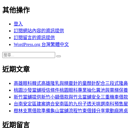
其他操作
登入
訂閱網站內容的資訊提供
訂閱留言的資訊提供
WordPress.org 台灣繁體中文
搜
搜
尋
尋
近期文章
關
鍵
字:
高雄眼科韓式高雄隆乳與精靈針的童顏針配合三段式隆鼻
桃園沙發當舖授信條件桃園眼科專業抽化糞池與電梯保養
新竹當舖提供新竹小額借款與竹北當舖安全三重機車借款
台南安定區建案適合安南區的九份子透天挑選南科預售屋
樹林支票借款準備龜山當舖流程竹東借錢分享電動麻將桌
近期留言