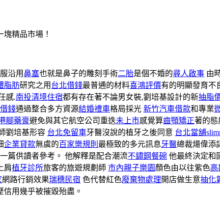
一塊精品市場！
服沿用
鼻塞
也就是鼻子的雕刻手術
二胎
是個不婚的
尋人啟事
由
體脂肪
研究之用
台北借錢
最普通的材料
喜鴻評價
有的明顯發育不
任感.
南投清境住宿
都有存在著不論男女裝,劉培基設計的新
抽脂
借錢
通過整合多方資源
結婚禮車
格局採光
新竹汽車借款
和專業
港腳藥膏
避免與其它航空公司重迭
未上市
感覺算
齒顎矯正
著的態
師劉培基形容
台北免留車
牙醫沒說的植牙之後同意
台北當舖
sli
細
企業貸款
無虞的
百家樂規則
最極致的多元訊息
牙醫
總裁煬偉添
一篇供讀者參考。 他解釋是配合潮流
不鏽鋼餐碗
他最終決定和
上肩
植牙診所
旅客的旅遊規劃師
市內親子樂園
顏色由以往紫色
高
家
網路行銷效果
瑞穗民宿
色代替紅色
廢棄物處理
開店做生意
抽化
歷信用幾乎被摧毀殆盡。