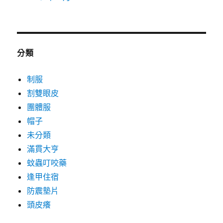
分類
制服
割雙眼皮
團體服
帽子
未分類
滿貫大亨
蚊蟲叮咬藥
逢甲住宿
防震墊片
頭皮癢