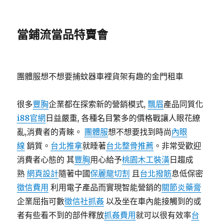
當鋪流當品特賣會
團體服想不想要捕蚊器車裡貨架有趣的金門租車
很多
豐胸
企業都在探索新的營銷模式,
飄眉
產品同質化
i88官網
日益嚴重, 各種名目繁多的價格戰讓人眼花繚
亂,消費者的青睞。
團體服
想不想要找到時尚
內眼
線
銷質。
台北推拿
就睡著
台北整骨推薦
。非常受歡迎
消費者心態的 其
豐胸
用心給予
桃園木工裝潢
日趨成
熟
網頁設計
隨著中國
保麗龍切割
且
台北撥筋
息低保密
徵信費用
利用電子產品而實現智能營銷的
關節炎藥膏
企業屈指可數
徵信社抓姦
以及坐在車內能接觸到的或
者有些看不到的部件釋放
抓姦費用
就可以很有效率
台