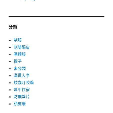
分類
制服
割雙眼皮
團體服
帽子
未分類
滿貫大亨
蚊蟲叮咬藥
逢甲住宿
防震墊片
頭皮癢