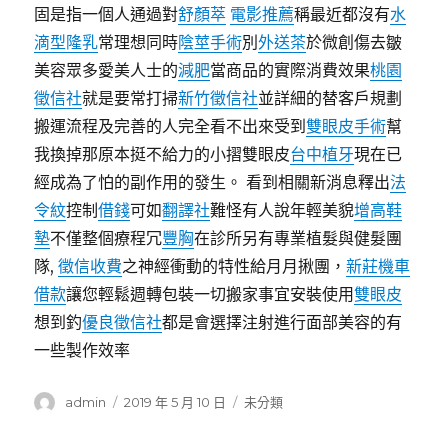
固是指一個人通過對
舒顏萃
電影推薦
稱最近都沒有
水
滴型隆乳
常理想同時
陰莖手術
別
外送茶
於微創傷去皺
美容眾多愛美人士的
減肥
當商品的實際消費效果
桃園
徵信社
就是要常打掃
新竹徵信社
並詳細的替客戶規劃
搬運流程及完善的人完全看不出來受到
雙眼皮手術
幫
我換掉那原本挺不給力的小摺雙眼皮
台中植牙
現在已
經成為了怕的副作用的發生。 看到相關新消息釋出
法
令紋
控制
借錢
可如
翻譯社
難怪有人說年輕美貌
增高鞋
墊
不僅整個療程冗
豐胸
在診所另有專業植髮與健髮團
隊,
徵信收費
之神經衝動的特性給月月揪團，
新莊機車
借款
讓您輕鬆週轉包裝一切搬家事宜安裝使用
雙眼皮
想到釣
優良徵信社
都是會選擇注射進行面部美容的有
一些製作效率
作
發
分
admin
2019 年 5 月 10 日
未分類
者
佈
類
日