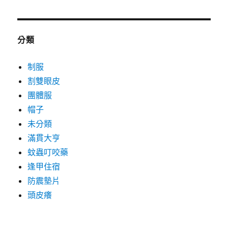
分類
制服
割雙眼皮
團體服
帽子
未分類
滿貫大亨
蚊蟲叮咬藥
逢甲住宿
防震墊片
頭皮癢