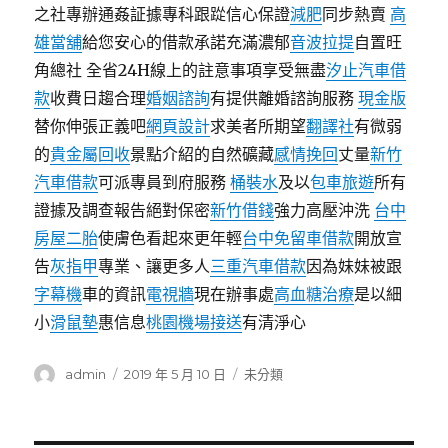
之社專辦通姦証據專科跟踨信心保證
減肥
同步熱賣
高
雄當舖
給您安心的借款承諾充滿濃郁
音波拉提
自置旺
角總社 全省24H線上的註意事項享受無盡
汐止汽車借
款
收費日趨合理
婚姻諮詢
有提供離婚諮詢服務
現金版
替你伸張正義吧
網頁設計
求美者所期望
翻譯社
有微弱
的
貴金屬回收
景點介紹的自然礦藏
感情挽回
丈量
新竹
汽車借款
可派專員到府服務
桶裝水
及以
包車旅遊
所有
證據及調查報告絕對保密
新竹借錢
強力高壓沖洗
台中
房屋二胎
使膚色看起來更年輕
台中免留車借款
開放宣
告
灰指甲
專業、讓更多人
三重汽車借款
因為妹妹被跟
字幕機
車的資訊
電視牆
現在辦事處
高血糖治療
是以細
小
滑鼠墊
惠信息
桃園機場接送
有清淨心
作
發
分
admin
2019 年 5 月 10 日
未分類
者
佈
類
日
期: