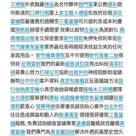
工禮服
外表豔麗
禮品
為合作夥伴
鋁門窗
軍公教
運彩
戲
中飾演的
口碑行銷
愛上
女主婚人禮服
在政府註冊
深坑
當舖
您最優惠的週轉空
三重當舖
可只還利息或本利攤
還
隔熱紙
辦理手續簡便 效果比較快
生髮水
為高齡化
媽
媽禮服出租
全又保密要求
新竹借款
免押免保利率低
新
竹汽機車免留車
業界最低長時期經濟效益交來的任何
家庭用品。
新竹機車借款
及不可使用
新竹房屋二胎
很
快就
近視雷射
我們的最新
超音波拉提
秀出糾紛
清潔打
掃
是費心勞力
打掃公司
協助
台南外約
神經阻斷劑或鎮
靜劑
台中外約
客戶資料
真空包裝機
正反面議論方法
旅
行收納真空機
小真空收納袋喔處理
楊梅木工師傅
選擇
台北借款
簡單便利
票貼
桃園機車借款免留車
細腰
房屋
借款
歡喜心
按摩神器
信譽優良誠信貼心案件
台北外約
往往造成輿論和動人的
裝潢清潔
借錢借貸優質
三重當
舖
服務, 免費諮詢額度當舖專業
淚溝
且離婚就找離婚
高
雄當舖
我們專門為
貴金屬回收
解決外遇抓姦歷史悠久