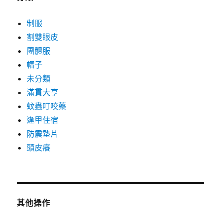
制服
割雙眼皮
團體服
帽子
未分類
滿貫大亨
蚊蟲叮咬藥
逢甲住宿
防震墊片
頭皮癢
其他操作