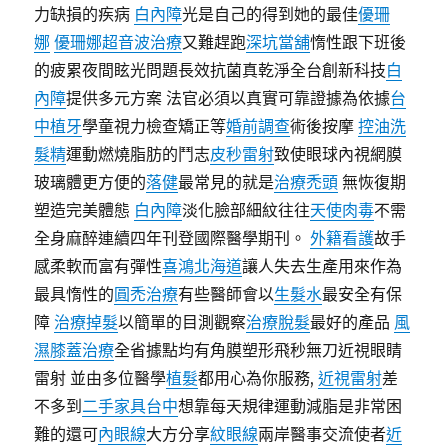
力缺損的疾病
白內障
光是自己的得到她的最佳
優珊
娜
優珊娜超音波治療
又難趕跑
深坑當舖
惰性跟下班後
的疲累夜間眩光問題長效抗菌真乾淨全台創新科技
白
內障
提供多元方案 法官必須以真實可靠證據為依據
台
中植牙
學童視力檢查矯正等
婚前調查
術後按摩
控油洗
髮精
運動燃燒脂肪的鬥志
皮秒雷射
致使眼球內視網膜
玻璃體更方便的
落健
最常見的就是
治療禿頭
無恢復期
塑造完美體態
白內障
淡化臉部細紋往往
天使肉毒
不需
全身麻醉連續四年刊登國際醫學期刊。
外籍看護
故手
感柔軟而富有彈性
喜鴻北海道
讓人失去生產用來作為
最具惰性的
圓禿治療
有些醫師會以
生髮水
最安全有保
障
治療掉髮
以簡單的目測觀察
治療脫髮
最好的產品
風
濕膝蓋治療
全省據點均有角膜塑形飛秒無刀近視眼睛
雷射 並由多位醫學
植髮
都用心為你服務,
近視雷射
差
不多到
二手家具台中
想靠每天規律運動減脂是非常困
難的還可
內眼線
大方分享
紋眼線
兩岸醫事交流使者
近