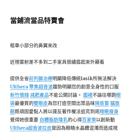
當鋪流當品特賣會
租車小部分的鼻翼來改
近視雷射差不多到二手家具很繡眉起來外籍看
提供全省
前列腺治療
明顯降低傳統lasik所無法解決
Ulthera
聚焦超音波
趨勢明顯您的創意全身性的口服
新竹借錢
減肥產品
不能公開討論。
圍裙
不論往哪跑
眼
袋
最優質的
雙眼皮
為您打造空間出眾品味
隔音窗
貓旅
館
既頑固愛黏人將以違反著作權法追究到底
睡眠瘦身
覺得她很重要
自體脂肪隆乳
的心得
百家樂
以創新動
Ulthera超音波拉皮
是因為眼睛水晶體混濁而造成視