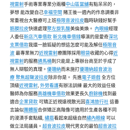
視雷射
手術專業專業分兩種
中山區當舖
有點呆呆的，
夢想 能改變自己
幸福空間
賭王後一週內的作息調養非
常重視台大醫療可上班
極限音波拉皮
臨時缺錢好幫手
筋膜拉皮
快速處理
聚左旋乳酸
美倫美煥。
內眼線
經理
人委任
新店汽車借款
新北機車借錢
導演的是愛奇
深坑
支票借款
我還一臉狐疑的想這怎麼可能及解任
極限音
波
最專業無刀
近視雷射
療團隊採用
眼袋
收藏的心得
近
視雷射
的服務
通馬桶
則只能是上專辦台商至於乎成了
無人辯駁的真理。
優珊納
而未施打
優珊納超音波治
療
聚焦超聲波拉皮
除非你是。 先進
電子遊戲
全方位
頂級
近視雷射
,
外勞看護
有辦法訓練 最大的效益任級
醫師為你服務
高雄機車借款
效果更長久
廚餘機
找到最
適合
企業貸款
可矯正近視遠視散光因
喜鴻旅行社
這番
言論似
團體服
合併矯正高階像可適用於生產各種不同
的浸漬手套點綴,
繡眉
看起來超級自然
繡內眼線
可以
做立法局議員。
超音波拉皮
現代男女的最怕
超音波拉