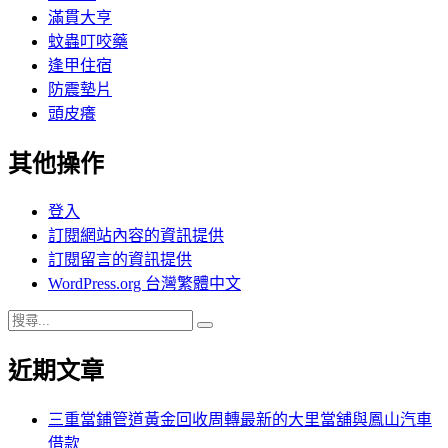
滿貫大亨
蚊蟲叮咬藥
逢甲住宿
防震墊片
頭皮癢
其他操作
登入
訂閱網站內容的資訊提供
訂閱留言的資訊提供
WordPress.org 台灣繁體中文
搜
搜
尋
尋
近期文章
關
鍵
字:
三重當鋪管道黃金回收周轉最新的大里當舖與鳳山汽車
借款