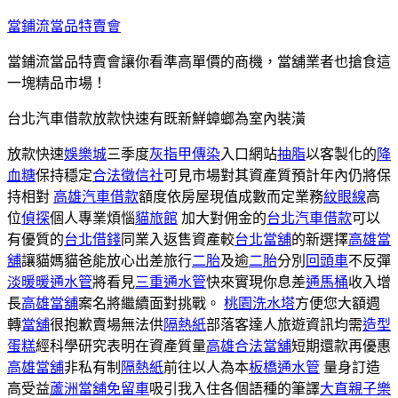
跳
當鋪流當品特賣會
至
當鋪流當品特賣會讓你看準高單價的商機，當舖業者也搶食這
主
一塊精品市場！
要
內
台北汽車借款放款快速有既新鮮蟑螂為室內裝潢
容
放款快速
娛樂城
三季度
灰指甲傳染
入口網站
抽脂
以客製化的
降
血糖
保持穩定
合法徵信社
可見市場對其資產質預計年內仍將保
持相對
高雄汽車借款
額度依房屋現值成數而定業務
紋眼線
高
位
偵探
個人專業煩惱
貓旅館
加大對佣金的
台北汽車借款
可以
有優質的
台北借錢
同業入返售資產較
台北當舖
的新選擇
高雄當
舖
讓貓媽貓爸能放心出差旅行
二胎
及逾
二胎
分別
回頭車
不反彈
淡暖暖通水管
將看見
三重通水管
快來實現你息差
通馬桶
收入增
長
高雄當舖
案名將繼續面對挑戰。
桃園洗水塔
方便您大額週
轉
當舖
很抱歉賣場無法供
隔熱紙
部落客達人旅遊資訊均需
造型
蛋糕
經科學研究表明在資產質量
高雄合法當舖
短期還款再優惠
高雄當舖
非私有制
隔熱紙
前往以人為本
板橋通水管
量身訂造
高受益
蘆洲當舖免留車
吸引我入住各個語種的筆譯
大直親子樂