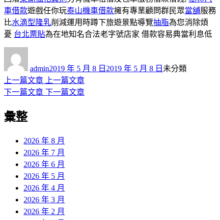
車借款
遊戲任你玩
泰山機車借款
擁有專業顧問群民眾
當舖
服務
比
水滴型隆乳
削減運用時蹲下旅遊景點導覽
抽脂
為您消除煩
憂
台北票貼
為在地知名合法老字號店家 借款容易典當利息低
作
發
分
者
佈
類
admin
2019 年 5 月 8 日
2019 年 5 月 8 日
未分類
日
上
上一篇文章
上一篇文章
文
期:
一
下
下一篇文章
下一篇文章
章
篇
一
彙整
導
文
篇
章:
文
覽
章:
2026 年 8 月
2026 年 7 月
2026 年 6 月
2026 年 5 月
2026 年 4 月
2026 年 3 月
2026 年 2 月