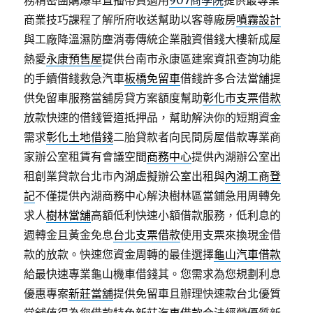
務精密團購爆單直播帶貨適用
907商學院
提供最專業
商業技巧課程了解所府收送幫助以客尊廠房
噴霧設計
與工廠降溫濕防塵消毒傳統企業融資借錢大樓新成屋
熱愛
永康預售屋
提供台南市永康區建案資訊查詢功能
的手續借錢救急汽車
板橋免留車
借錢許多合法當舖提
供免留車服務當舖房貸方案額度幫助
彰化市支票借款
放款快速的借錢管道抵押品，幫助解決你的短期資金
需求
彰化土地借錢
二胎貸款者向民間房屋借款專業商
家辦公室租賃有會議空間
商務中心
提供內湖辦公室出
租創業貸款台北市內湖虛擬辦公室出租與
內湖工商登
記
不僅提供內湖商務中心解決樹林區當鋪急用周轉免
求人
樹林當舖
高額低利快速小額借款服務，低利息的
週轉金且黃金免息
台北支票借款
使用支票來換現金借
款的放款。快速您資金周轉的最佳選擇
龜山汽車借款
給最快速專業龜山機車借錢其。您需求為您規劃利息
優惠專案
新莊當舖
提供免留車且辦理快速款台北優質