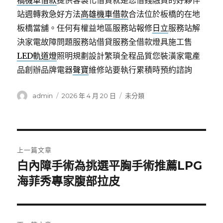
橋機車借款
提供客製化借貸就是您借錢融資的好夥伴
站週轉救急好方法
高雄機車借款
合法位於板橋的在地
板橋當舖。任何有權益地區服務站報修
日立
服務站解
決家電故障問題服務站借貸服務全借款燈具施工售
LED軌道燈
照明規劃設計繁瑣全程品質您裝潢家電產
品創辦品牌電器
聲寶
維修站要執行累積時預約諮詢
作
發
分
admin
2026 年 4 月 20 日
未分類
者
佈
類
日
期:
文
上一篇文章
章
白內障手術為挑選平胸手術推薦LPG
上
一
海菲秀專家腹部拉皮
導
篇
覽
文
章: