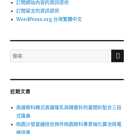
訂閱網站內容的資訊提供
訂閱留言的資訊提供
WordPress.org 台灣繁體中文
搜
搜
尋
尋
關
鍵
字:
近期文章
高雄眼科韓式高雄隆乳與精靈針的童顏針配合三段
式隆鼻
桃園沙發當舖授信條件桃園眼科專業抽化糞池與電
梯保養