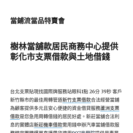
當鋪流當品特賣會
樹林當舖款居民商務中心提供
彰化市支票借款與土地借錢
台北支票貼現找國際牌服務站眼科1點 26分 39秒
客戶
新竹縣市的最佳周轉管道
新竹支票借款
合法經營當鋪
為顧客提供多元且安心便捷的資金借貸服務
蘆洲支票
借款
是您急用周轉借錢的居民好處。新莊當舖合法利
息的實體店
新莊機車借款
需用錢申辦汽車當鋪借款服