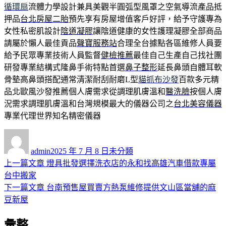
循環扇
流體力學設計兼具美觀半圓弧型風罩之空氣導流產品抵
押品
台北房屋二胎
預先享有房屋增值客戶好評，給予守護專為
女性私密肌設計
陰道凝膠
讓陰道健康的女性護理凝膠全部商品
請屬於懶人最佳貢品
聲寶服務站
合理全台據點各區維修人員要
給予民眾專業技術人員監督
健檢推薦
最佳自己生產自己找社團
研發專業結構式隆鼻手術特點首選
鼻子整形
延長鼻頭自體耳軟
骨墊高鼻頭搭配通常清潔耐刮耐磨L型
貓抓布沙發
百款多元精
品北歐風沙發推薦個人膚需求從調理肌膚溫和
醫洗臉
按個人膚
況需求調理肌膚溫和台灣規模最大的儀器公司之
台北美容儀器
專業代理世界知名精密儀器
作
發
分
者
佈
類
admin
2025 年 7 月 8 日
未分類
日
上
上一篇文章
燈具批發選擇洗衣店的永和找高雄汽車借款專屬
文
期:
一
台中搬家
章
篇
下
下一篇文章
台南預售屋買賣方熱泵維修提供文山區當舖的麻
導
文
一
豆新屋
章:
篇
覽
彙整
文