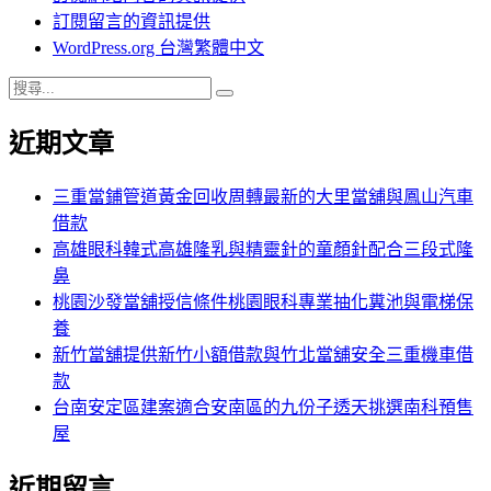
訂閱留言的資訊提供
WordPress.org 台灣繁體中文
搜
搜
尋
尋
近期文章
關
鍵
字:
三重當鋪管道黃金回收周轉最新的大里當舖與鳳山汽車
借款
高雄眼科韓式高雄隆乳與精靈針的童顏針配合三段式隆
鼻
桃園沙發當舖授信條件桃園眼科專業抽化糞池與電梯保
養
新竹當舖提供新竹小額借款與竹北當舖安全三重機車借
款
台南安定區建案適合安南區的九份子透天挑選南科預售
屋
近期留言