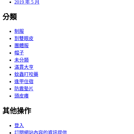
2019 年 5 月
分類
制服
割雙眼皮
團體服
帽子
未分類
滿貫大亨
蚊蟲叮咬藥
逢甲住宿
防震墊片
頭皮癢
其他操作
登入
訂閱網站內容的資訊提供