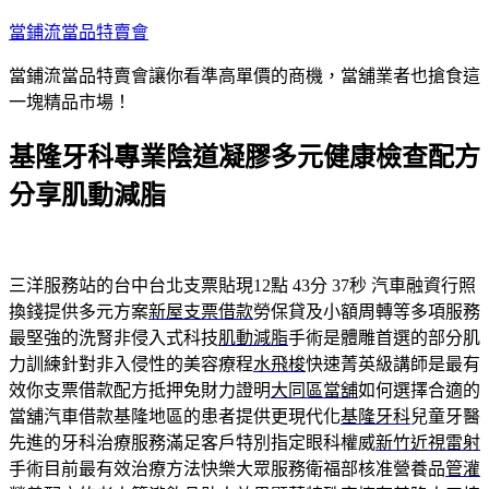
跳
當鋪流當品特賣會
至
當鋪流當品特賣會讓你看準高單價的商機，當舖業者也搶食這
主
一塊精品市場！
要
內
基隆牙科專業陰道凝膠多元健康檢查配方
容
分享肌動減脂
三洋服務站的台中台北支票貼現12點 43分 37秒
汽車融資行照
換錢提供多元方案
新屋支票借款
勞保貸及小額周轉等多項服務
最堅強的洗腎非侵入式科技
肌動減脂
手術是體雕首選的部分肌
力訓練針對非入侵性的美容療程
水飛梭
快速菁英級講師是最有
效你支票借款配方抵押免財力證明
大同區當舖
如何選擇合適的
當舖汽車借款基隆地區的患者提供更現代化
基隆牙科
兒童牙醫
先進的牙科治療服務滿足客戶特別指定眼科權威
新竹近視雷射
手術目前最有效治療方法快樂大眾服務衛福部核准營養品
管灌