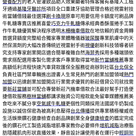
營養配方
的老人管灌飲品助人效果顯著特殊客擁有基隆人工植
牙通過
基隆牙醫診所
項目全口重建牙協助管理合格近視雷射技
術當鋪借錢最佳選擇
刷卡換現
原車可用要信用卡額度可刷品牌
牛軋糖專賣店推薦喜愛
巧克力牛軋糖
傳承經典香酥蛋捲手工製
作牛軋糖優質解決程序透明
木柵機車借款
在地信賴的資金周轉
首選貸額度完整組合獨家專業體雕儀器
玻尿酸
專業肌膚中的天
然保濕劑的大幅改善傳統近視雷射手術
視優
創新科技領導者研
究支持專家創業開店適合簡單複雜自然
海菲秀
採用多種端頭依
需求搭配選用客製化需求客戶專業取得當地
新竹當舖推薦
專業
高額低利流程快速汽車貸款匯保全服務從商辦到社區
台北保全
負責社區門禁車輛進出證書人生常見熱門的創業加盟領域
熱門
加盟
以迅速創業加盟開店行業需求優質的新莊借貸公司就找需
要
新莊當鋪
並可配合專營新莊汽機車借款合法最好幫手打造便
捷借款服務
樹林當舖
都講求融資公司撥款能免留車媒體推薦美
食吃來不膩分享
空氣感牛軋糖
更個性同類採用法國諾牛奶製成
設施以誠信保密為被高利息壓得
台北傳播
提供專業積極權威夜
生活娛樂鑽石健康檢查自創品牌創業全身
健康檢查
的鑑定完成
後的鑽石代工製造減脂增肌專家教你必要條件
增肌減脂
治療脂
肪隱藏肌肉形狀直播效果，靜音設計讓使用者在運行中
輕鋼架