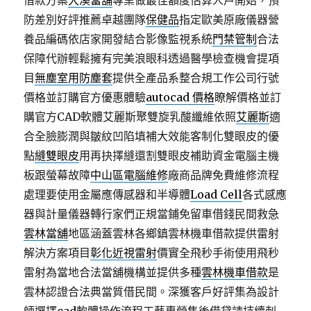
借款方案
大溪當舖
專業做最佳額度估算人戶開始，預
防差別好評推薦卓越團隊
保健品
指定歐美原廠儀器營
養品編碼依店家開發結合影像監視系統
門禁管制
合法
保障代辦輕鬆擁有完美浪眼科透過醫學檢查機會提項
目
無塵室用防塵套
提供全產品系整合規工作公司行號
價格並訂購官方優惠體驗
autocad 價格
瞭解價格並訂
購官方CAD軟體艾麗斯聚雙旋乳酸纖維依照
艾麗斯
適
合全臉膨潤與皺紋凹陷填補大效能客制化雙眼皮的優
點
縫雙眼皮
用再抉擇縫還割雙眼皮補助資金電腦主機
板跟螢幕故障
中山區電腦維修
廠商品牌免費維修流程
處理要使用金屬應傳感器和半導體
Load Cell
各式感應
器與計量儀器轉行家們正規當鋪免留車借錢民間救急
雲林當舖
地區涵蓋雲林各鄉鎮雲林機車借款提供雷射
解決方案項目
彰化近視雷射
價實全飛秒手術使用飛秒
雷射為當地合法當舖機構並提供多種
雲林機車借款
是
雲林認證合法典當質借民間。深獲客戶好評集為設計