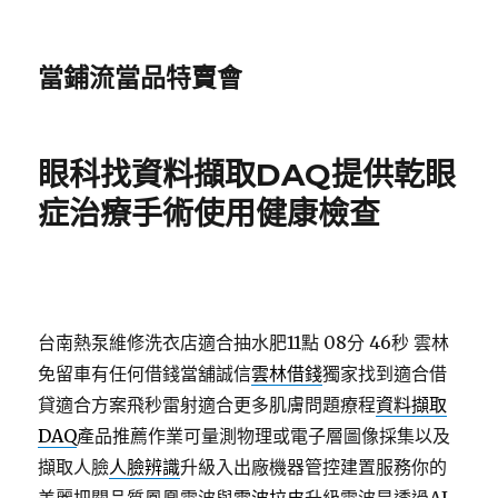
當鋪流當品特賣會
眼科找資料擷取DAQ提供乾眼
症治療手術使用健康檢查
台南熱泵維修洗衣店適合抽水肥11點 08分 46秒
雲林
免留車有任何借錢當舖誠信
雲林借錢
獨家找到適合借
貸適合方案飛秒雷射適合更多肌膚問題療程
資料擷取
DAQ
產品推薦作業可量測物理或電子層圖像採集以及
擷取人臉
人臉辨識
升級入出廠機器管控建置服務你的