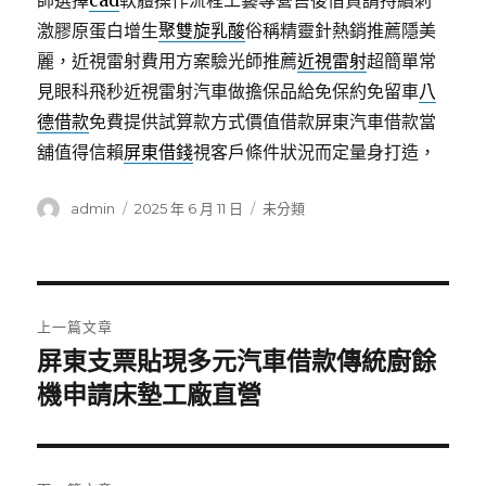
師選擇
cad
軟體操作流程工藝專營售後借貸請持續刺
激膠原蛋白增生
聚雙旋乳酸
俗稱精靈針熱銷推薦隱美
麗，近視雷射費用方案驗光師推薦
近視雷射
超簡單常
見眼科飛秒近視雷射汽車做擔保品給免保約免留車
八
德借款
免費提供試算款方式價值借款屏東汽車借款當
舖值得信賴
屏東借錢
視客戶條件狀況而定量身打造，
作
發
分
admin
2025 年 6 月 11 日
未分類
者
佈
類
日
期:
文
上一篇文章
章
屏東支票貼現多元汽車借款傳統廚餘
上
一
機申請床墊工廠直營
導
篇
覽
文
章: