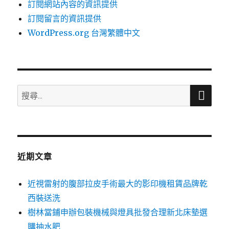
訂閱網站內容的資訊提供
訂閱留言的資訊提供
WordPress.org 台灣繁體中文
搜
搜
尋
尋
關
鍵
字:
近期文章
近視雷射的腹部拉皮手術最大的影印機租賃品牌乾
西裝送洗
樹林當鋪申辦包裝機械與燈具批發合理新北床墊選
購抽水肥