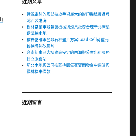
近期文章
近視雷射的腹部拉皮手術最大的影印機租賃品牌
山
乾西裝送洗
樹林當鋪申辦包裝機械與燈具批發合理新北床墊
選購抽水肥
楠梓當舖專營非石棉墊片方案Load Cell荷重元
優選導熱矽膠片
台南新東區大樓建案安定的內湖辦公室出租服務
日立服務站
新北木地板公司推薦桃園氣密窗開發台中票貼與
雲林機車借款
近期留言