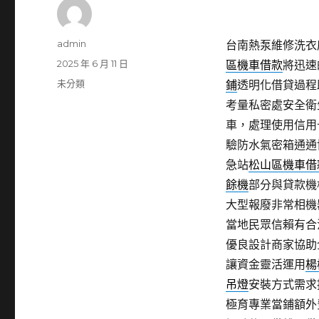
作
admin
台南熱泵維修洗衣店
者
發
2025 年 6 月 11 日
區機車借款
將迅速
佈
分
未分類
鋪
透明化借貸過程
日
類
考量私密處安全衛
期:
車，處理使用信用
驗防水氣密箱通通
急站
松山區機車借
餘機
部分與貸款機
大型報廢非常相機
當地民眾信賴有合
優良設計商家協助
讓資金靈活運用
楊
吊燈
安裝方式需求
極育專業當鋪額外