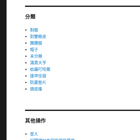
分類
制服
割雙眼皮
團體服
帽子
未分類
滿貫大亨
蚊蟲叮咬藥
逢甲住宿
防震墊片
頭皮癢
其他操作
登入