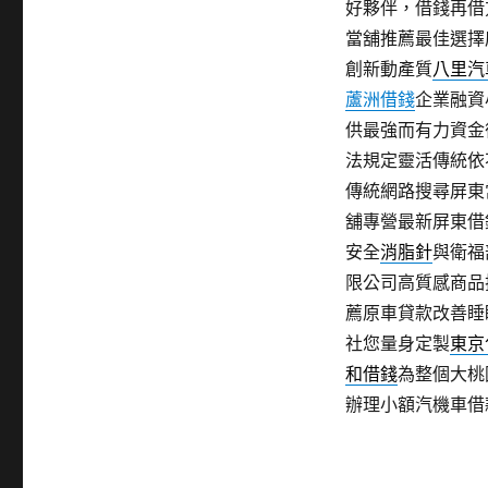
好夥伴，借錢再借
當舖推薦最佳選擇
創新動產質
八里汽
蘆洲借錢
企業融資
供最強而有力資金
法規定靈活傳統依
傳統網路搜尋屏東
舖專營最新屏東借
安全
消脂針
與衛福
限公司高質感商品
薦原車貸款改善睡
社您量身定製
東京
和借錢
為整個大桃
辦理小額汽機車借