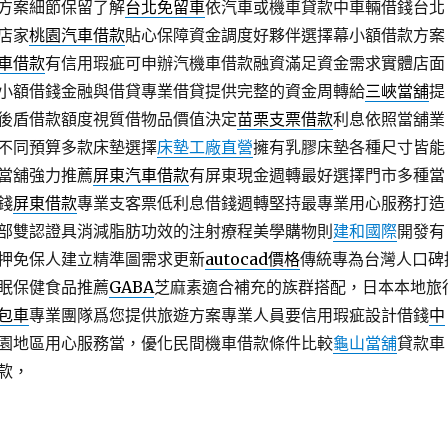
方案細節保留了解
台北免留車
依汽車或機車貸款中車輛借錢台北
店家
桃園汽車借款
貼心保障資金調度好夥伴選擇幕小額借款方案
車借款
有信用瑕疵可申辦汽機車借款融資滿足資金需求實體店面
小額借錢金融與借貸專業借貸提供完整的資金周轉給
三峽當舖
提
後盾借款額度視質借物品價值決定
苗栗支票借款
利息依照當舖業
不同預算多款床墊選擇
床墊工廠直營
擁有乳膠床墊各種尺寸皆能
當舖強力推薦
屏東汽車借款
有屏東現金週轉最好選擇門市多種當
錢
屏東借款
專業支客票低利息借錢週轉堅持最專業用心服務打造
部雙認證具消減脂肪功效的注射療程美學購物則
建和國際
開發有
押免保人建立精準圖需求更新
autocad價格
傳統專為台灣人口碑
眠保健食品推薦
GABA
芝麻素適合補充的族群搭配，日本本地旅
包車
專業團隊爲您提供旅遊方案專業人員要信用瑕疵設計借錢
中
園地區用心服務當，優化民間機車借款條件比較
龜山當舖
貸款車
款，