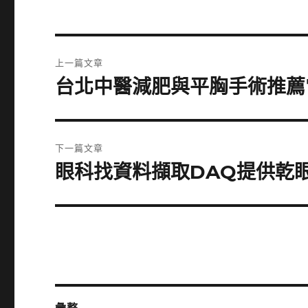
文
上一篇文章
章
台北中醫減肥與平胸手術推薦
上
一
導
篇
覽
文
下一篇文章
章:
眼科找資料擷取DAQ提供乾
下
一
篇
文
章: