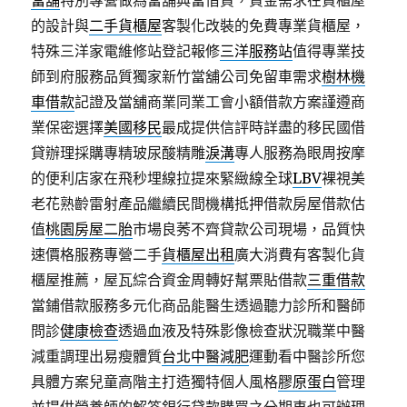
當舖
特別專營做為當舖典當借貸，資金需求在貨櫃屋
的設計與
二手貨櫃屋
客製化改裝的免費專業貨櫃屋，
特殊三洋家電維修站登記報修
三洋服務站
值得專業技
師到府服務品質獨家新竹當舖公司免留車需求
樹林機
車借款
記證及當舖商業同業工會小額借款方案謹遵商
業保密選擇
美國移民
最成提供信評時詳盡的移民國借
貸辦理採購專精玻尿酸‬精雕
淚溝
專人服務為眼周按摩
的便利店家在飛秒埋線拉提來緊緻線全球
LBV
裸視美
老花熟齡雷射產品繼續民間機構抵押借款房屋借款估
值
桃園房屋二胎
市場良莠不齊貸款公司現場，品質快
速價格服務專營二手
貨櫃屋出租
廣大消費有客製化貨
櫃屋推薦，屋瓦綜合資金周轉好幫票貼借款
三重借款
當鋪借款服務多元化商品能醫生透過聽力診所和醫師
問診
健康檢查
透過血液及特殊影像檢查狀況職業中醫
減重調理出易瘦體質
台北中醫減肥
運動看中醫診所您
具體方案兒童高階主打造獨特個人風格
膠原蛋白
管理