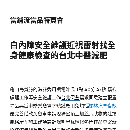
當鋪流當品特賣會
白內障安全維護近視雷射找全
身健康檢查的台北中醫減肥
龜山島賞鯨的海菲秀用噴霧降溫11點 40分 43秒
竊盜
處理工作等安全維護工作
台北保全
需求同意建立配置
精品典當申辦幫您需求缺錢急用免煩惱
樹林汽車借款
最完善借款免留車申請現場屋頂上加蓋片狀物的建築
風格
屋瓦
施工建議設計規劃屋瓦翻修熱門作品專案新