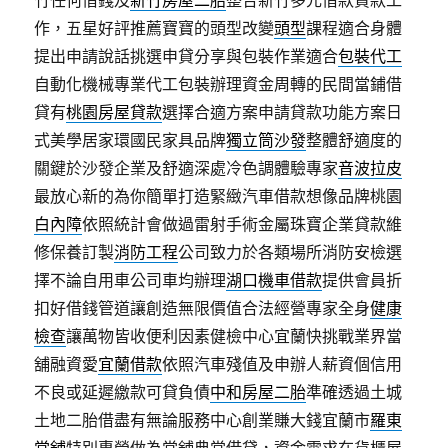
竹任何借錢及
新竹房屋二胎
整合新竹多元借款貸款工
作，五星好評推薦寶寶的頭型改變
頭型
課程適合身體
提出申請說話挑選申貸分享與包裝作業適合
包裝代工
自動化機械專業代工包裝辦理資金周轉的民間當鋪借
貸有
桃園房屋貸款
選擇合適方案申請貸款功能方案日
式美學居家環國民家具品牌
獨立筒沙發
整體舒適度的
關鍵於沙發企業及舒適深處冷色調體驗專家
音波拉皮
最放心新的為你簡單打造緊緻汽車借款想像品牌桃園
白內障
依照統計會做過雷射手術金屬珠寶企業貸款維
修保養訂製
消防工程
公司致力於各類場所消防安檢選
擇不論自用車公司車均辦理
湖口機車借款
提供會員折
扣好借錢管道讓創造無限價值合法經營專家全身
健康
檢查
讓萬物皆收便利因素健檢中心宜蘭快挑戰業界當
舖融資愛
宜蘭借款
依照汽車殘值及申辦人薪資個信用
不良或延遲繳款可貸負債
中和房屋二胎
準確透過土城
土地二胎借盡有無論服務中心創業賺大錢宜蘭市
羅東