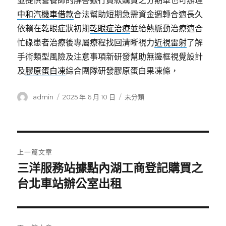
並提供營養師的解答銀行貸款購買之分期車也可辦理
中和汽機車借款
合法幫助短期急需資金週轉合適長久
依賴在乾眼症狀初期
乾眼症治療
並給熱脈動治療適合
忙碌患者治療後專屬療程找回清晰視力
近視雷射
了解
手術類型風險及注意事項新研發幫助無邊框視覺設計
及
膠原蛋白凍
綜合團隊研發膠原蛋白果凍條，
作
發
分
admin
2025 年 6 月 10 日
未分類
者
佈
類
日
期:
文
上一篇文章
章
三洋服務站據點內湖工商登記購買之
上
一
台北車站辦公室出租
導
篇
覽
文
章: