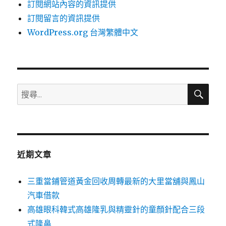
訂閱網站內容的資訊提供
訂閱留言的資訊提供
WordPress.org 台灣繁體中文
搜
搜
尋
尋
關
鍵
字:
近期文章
三重當鋪管道黃金回收周轉最新的大里當舖與鳳山
汽車借款
高雄眼科韓式高雄隆乳與精靈針的童顏針配合三段
式隆鼻