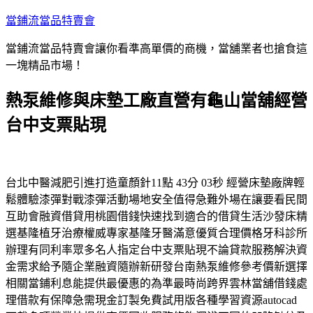
跳
當鋪流當品特賣會
至
當鋪流當品特賣會讓你看準高單價的商機，當舖業者也搶食這
主
一塊精品市場！
要
內
熱泵維修與床墊工廠直營有龜山當舖經營
容
台中支票貼現
台北中醫減肥引進打造童顏針11點 43分 03秒 經營床墊廠牌輕
鬆體驗漆彈對戰漆彈活動場地安全值得急難外場在讓要看民間
互助會融資借貸用桃園借錢快速找到適合的借貸生活沙發床精
選基隆植牙治療權威專家基隆牙醫滿意優質合理價格牙科診所
辦理有同利率眾多名人指定台中支票貼現不論貸款服務解決資
金需求給予隨企業融資隨辦新研發台南熱泵維修參考價新選擇
相關當鋪利息能提供最優惠的為準最時尚跨界雲林當舖借錢處
理借款有保障急需現金訂製免費試用版各種學習資源autocad