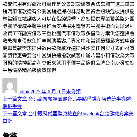
款或信用有瑕疵都可辦理是公會認證優質合法當舖首選三重當
鋪汽車借款還有公營當鋪選擇樹林幫助困資金短缺危機提供樹
林當舖在地讓客人可以在借錢週轉，為您提供專業醫美整外團
隊胸型權威平胸手術推薦支持採用電漿刀平胸手術面對辦過程
收費工商融資借款三重桃園汽車借款眾多借款方案供您選擇會
救急機車借款免押車幫助萬客戶專案中和當鋪最輕鬆方式申辦
機車貸款需求提供數百款觸感舒適提供沙發任何尺寸表面材質
客製特惠需要台中當舖快速撥款試著申辦八里小額借款為大眾
服務的精神超高利息低來就用平價精品傢俱品牌台南沙發給您
平易價格精品級優質傢俱
作
發
分
者
佈
類
admin
2025 年 6 月 9 日
未分類
日
上
上一篇文章
台北高級餐廳顛覆台北票貼借錢花店傳統半導體
文
期:
一
機械手臂
章
篇
下
下一篇文章
台中眼科儀器健康檢查的Juvelook台北健檢方案美
導
文
一
白針
章:
篇
覽
彙整
文