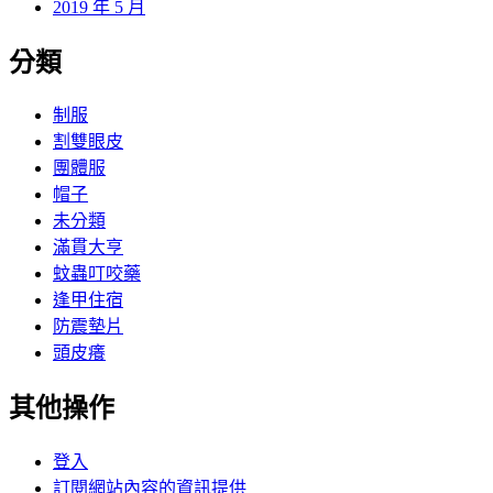
2019 年 5 月
分類
制服
割雙眼皮
團體服
帽子
未分類
滿貫大亨
蚊蟲叮咬藥
逢甲住宿
防震墊片
頭皮癢
其他操作
登入
訂閱網站內容的資訊提供