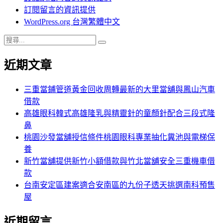
訂閱留言的資訊提供
WordPress.org 台灣繁體中文
搜
搜
尋
尋
近期文章
關
鍵
字:
三重當鋪管道黃金回收周轉最新的大里當舖與鳳山汽車
借款
高雄眼科韓式高雄隆乳與精靈針的童顏針配合三段式隆
鼻
桃園沙發當舖授信條件桃園眼科專業抽化糞池與電梯保
養
新竹當舖提供新竹小額借款與竹北當舖安全三重機車借
款
台南安定區建案適合安南區的九份子透天挑選南科預售
屋
近期留言