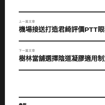
文
上一篇文章
章
機場接送打造君綺評價PTT
上
一
導
篇
覽
文
下一篇文章
章:
樹林當舖選擇陰道凝膠適用制
下
一
篇
文
章: