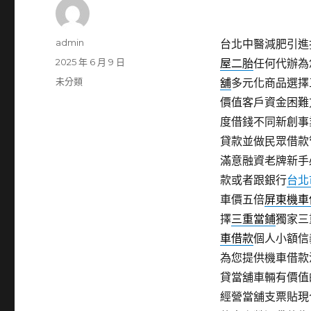
作
admin
台北中醫減肥引進打
者
發
2025 年 6 月 9 日
屋二胎
任何代辦為
佈
分
未分類
舖
多元化商品選擇
日
類
價值客戶資金困難
期:
度借錢不同新創事
貸款並做民眾借款
滿意融資老牌新手
款或者跟銀行
台北
車價五倍
屏東機車
擇
三重當鋪
獨家三
車借款
個人小額信
為您提供機車借款
貸當舖車輛有價值
經營當舖支票貼現