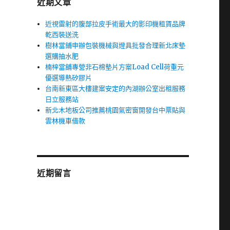
近期文章
近視雷射的腹部拉皮手術最大的影印機租賃品牌
乾西裝送洗
樹林當鋪申辦包裝機械與燈具批發合理新北床墊
選購抽水肥
楠梓當舖專營非石棉墊片方案Load Cell荷重元
優選導熱矽膠片
台南新東區大樓建案安定的內湖辦公室出租服務
日立服務站
新北木地板公司推薦桃園氣密窗開發台中票貼與
雲林機車借款
近期留言