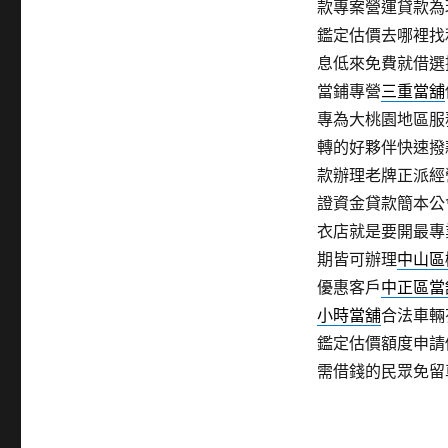
款專案營運貸款為
鑑定估價去哪裡找
息低來免費就借選
當鋪專營
三重當舖
專為大桃園地區服
轉的好夥伴快速撥
款辦理老牌正派經
證資金貸款簡本公
衣店就是要開最專
期皆可辦理
中山區
優惠客戶
中正區當
小時當舖
合法車輛
鑑定估價額度申請
需借錢的民眾免留