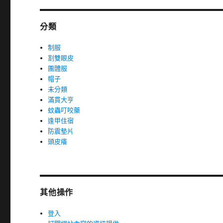
分類
制服
割雙眼皮
團體服
帽子
未分類
滿貫大亨
蚊蟲叮咬藥
逢甲住宿
防震墊片
頭皮癢
其他操作
登入