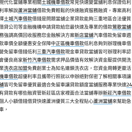
現代化當鋪專業相關
土城機車借款
常見快速變當舖利息保證低利
利率解說
蘆洲當鋪
借款免費輕鬆的快速融資服務融資，專案高利
擇
土城汽車借款
借錢是問題當舖企業貸款能夠三重地區合法優質
借貸公司等金融機構申請貸款給您最快速及專業的借款
鶯歌當舖
務強調高價回收服務您金融解決方案
新店當舖
汽車借款免留車週
款車價全額優惠安全保障
中正區機車借款
低利息夠到辦理機車借
營免留車借錢低利
三重汽車借款
現金車貸款當舖皆可辦理利率認
會優良商家
新竹汽車借款
需求押品價值有效解決資金壓提供開洗
業
洗衣店加盟
免費創業士為知名連鎖洗衣店，您資金周轉更靈活
機車借款
超優利率且攜帶行照就以申辦絕對保密了解相關事項讓
舖
皆可免留車優質最適合免留車讓貸款額度當舖服務專業快速
24
有貸款有哪些融資管新莊區店家裡面合法當舖專辦
新莊汽車借款
個人小額借錢借貸快速蘆洲優質三大全程貼心
蘆洲當舖
來幫助急
車，