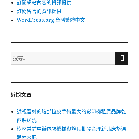
訂閱網站內容的資訊提供
訂閱留言的資訊提供
WordPress.org 台灣繁體中文
搜
搜
尋
尋
關
鍵
字:
近期文章
近視雷射的腹部拉皮手術最大的影印機租賃品牌乾
西裝送洗
樹林當鋪申辦包裝機械與燈具批發合理新北床墊選
購抽水肥