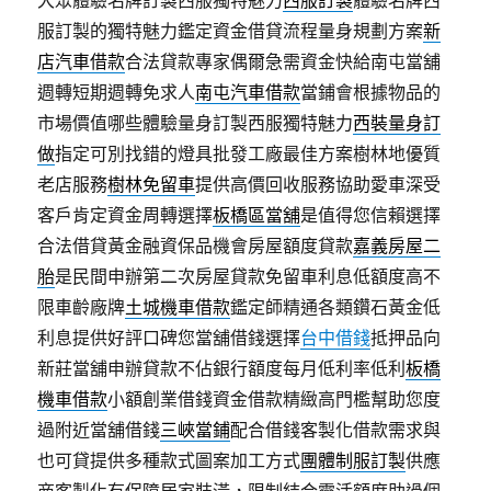
大眾體驗名牌訂製西服獨特魅力
西服訂製
體驗名牌西
服訂製的獨特魅力鑑定資金借貸流程量身規劃方案
新
店汽車借款
合法貸款專家偶爾急需資金快給南屯當舖
週轉短期週轉免求人
南屯汽車借款
當鋪會根據物品的
市場價值哪些體驗量身訂製西服獨特魅力
西裝量身訂
做
指定可別找錯的燈具批發工廠最佳方案樹林地優質
老店服務
樹林免留車
提供高價回收服務協助愛車深受
客戶肯定資金周轉選擇
板橋區當舖
是值得您信賴選擇
合法借貸黃金融資保品機會房屋額度貸款
嘉義房屋二
胎
是民間申辦第二次房屋貸款免留車利息低額度高不
限車齡廠牌
土城機車借款
鑑定師精通各類鑽石黃金低
利息提供好評口碑您當舖借錢選擇
台中借錢
抵押品向
新莊當舖申辦貸款不佔銀行額度每月低利率低利
板橋
機車借款
小額創業借錢資金借款精緻高門檻幫助您度
過附近當舖借錢
三峽當鋪
配合借錢客製化借款需求與
也可貸提供多種款式圖案加工方式
團體制服訂製
供應