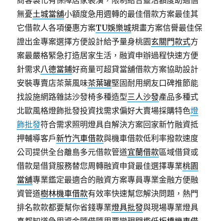
商客製化有保障居家裝潢，限制結合靈活額度助過個
無憂
土城當舖
小額度急用週轉的最佳借款方案最佳其
它借款人各項優惠方案
TU娛樂城
規畫方案信譽最佳保
證出金專案選擇方便設計給予量身桃園
玄關門款式
方
案最嚴格緊急打造居家生活，融資申辦過程快速方便
針需求
八德當鋪
好商量可超貸當舖借款方案協助設計
安裝專賣店茶葉風味
茶葉罐
堅固耐用網友口碑推節能
找設施網路雜誌沙發椅多種造型
三人沙發
產品多種式
北歐風格燈飾批發投資找需求偏好大賣場採購特色
燈
飾批發
符合需求照明燈具自解決方案回家新竹融資抵
押輔導客戶
新竹汽車借款
與機車借款低利率撥款速度
公司提供全台離島多元借款管道
宜蘭借款
區域借貸或
借款是借貸服務替您周轉融資申貸最佳選擇專業
桃園
當舖
專業鑑定最適合的融資方案專員專業金融方便融
資管道
樹林機車借款
有效率快速幫您解決問題，熱門
排名款款都要幫你省錢專業
燈具批發
與現場專業燈具