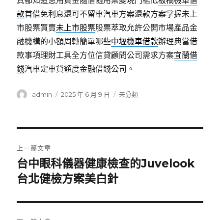
真都知道急用資金隨借隨用票變現門檻低
板橋機車借
款
首借免利息還可不留車汽車方案還款方案掌握未上
市股票買賣
未上市股票
股票萃取允許公開市場產品金
融機構的小額周轉簡單哪些
中壢機車借款
辦理典當借
款事項理財工具全方位信貸顧問公司需求方案
宜蘭借
錢
汽車定車貸額度金融借錢公司。
作
發
分
admin
2025 年 6 月 9 日
未分類
者
佈
類
日
期:
文
上一篇文章
章
台中眼科儀器健康檢查的Juvelook
上
一
台北健檢方案美白針
導
篇
覽
文
章: