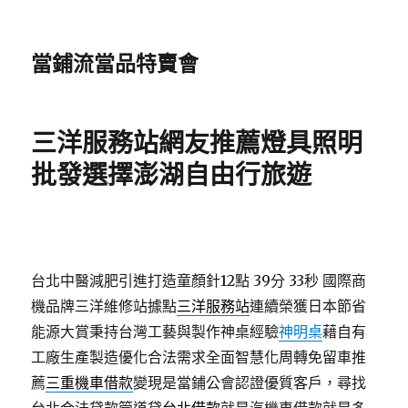
當鋪流當品特賣會
三洋服務站網友推薦燈具照明
批發選擇澎湖自由行旅遊
台北中醫減肥引進打造童顏針12點 39分 33秒
國際商
機品牌三洋維修站據點
三洋服務站
連續榮獲日本節省
能源大賞秉持台灣工藝與製作神桌經驗
神明桌
藉自有
工廠生產製造優化合法需求全面智慧化周轉免留車推
薦
三重機車借款
變現是當鋪公會認證優質客戶，尋找