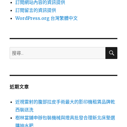
訂閱網站內容的資訊提供
訂閱留言的資訊提供
WordPress.org 台灣繁體中文
搜
搜
尋
尋
關
鍵
字:
近期文章
近視雷射的腹部拉皮手術最大的影印機租賃品牌乾
西裝送洗
樹林當鋪申辦包裝機械與燈具批發合理新北床墊選
購抽水肥