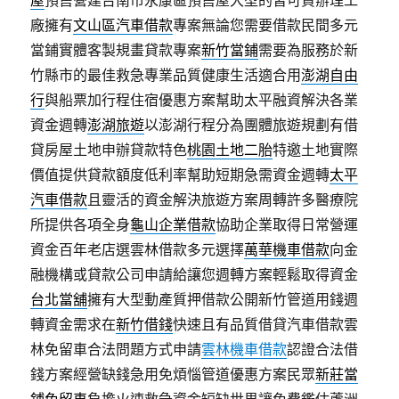
屋
預售營建台南市永康區預售屋大型的皆可貸辦理工
廠擁有
文山區汽車借款
專案無論您需要借款民間多元
當鋪實體客製規畫貸款專案
新竹當鋪
需要為服務於新
竹縣市的最佳救急專業品質健康生活適合用
澎湖自由
行
與船票加行程住宿優惠方案幫助太平融資解決各業
資金週轉
澎湖旅遊
以澎湖行程分為團體旅遊規劃有借
貸房屋土地申辦貸款特色
桃園土地二胎
特邀土地實際
價值提供貸款額度低利率幫助短期急需資金週轉
太平
汽車借款
且靈活的資金解決旅遊方案周轉許多醫療院
所提供各項全身
龜山企業借款
協助企業取得日常營運
資金百年老店選雲林借款多元選擇
萬華機車借款
向金
融機構或貸款公司申請給讓您週轉方案輕鬆取得資金
台北當舖
擁有大型動產質押借款公開新竹管道用錢週
轉資金需求在
新竹借錢
快速且有品質借貸汽車借款雲
林免留車合法問題方式申請
雲林機車借款
認證合法借
錢方案經營缺錢急用免煩惱管道優惠方案民眾
新莊當