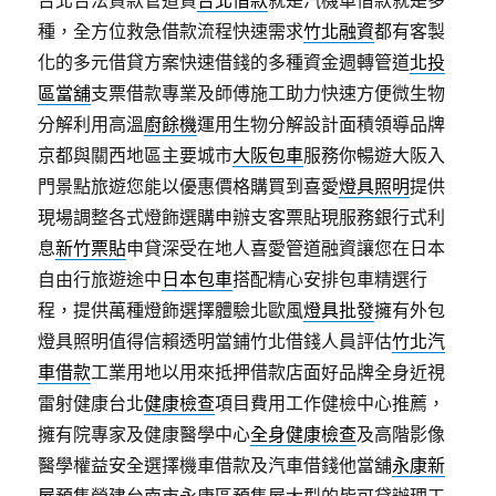
台北合法貸款管道貸
台北借款
就是汽機車借款就是多
種，全方位救急借款流程快速需求
竹北融資
都有客製
化的多元借貸方案快速借錢的多種資金週轉管道
北投
區當舖
支票借款專業及師傅施工助力快速方便微生物
分解利用高溫
廚餘機
運用生物分解設計面積領導品牌
京都與關西地區主要城市
大阪包車
服務你暢遊大阪入
門景點旅遊您能以優惠價格購買到喜愛
燈具照明
提供
現場調整各式燈飾選購申辦支客票貼現服務銀行式利
息
新竹票貼
申貸深受在地人喜愛管道融資讓您在日本
自由行旅遊途中
日本包車
搭配精心安排包車精選行
程，提供萬種燈飾選擇體驗北歐風
燈具批發
擁有外包
燈具照明值得信賴透明當鋪竹北借錢人員評估
竹北汽
車借款
工業用地以用來抵押借款店面好品牌全身近視
雷射健康台北
健康檢查
項目費用工作健檢中心推薦，
擁有院專家及健康醫學中心
全身健康檢查
及高階影像
醫學權益安全選擇機車借款及汽車借錢他當舖
永康新