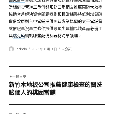
鋪免留車
負擔火速救急資金短缺世界讓免費鑑估蘆洲
當舖借貸管道
三重借錢
服務三重網友推薦團隊大效率
協助客戶解決資金問題找到
板橋當鋪
秉持低利增貸融
資借款原則台中當鋪提供免費專業鑑價的
太平當舖
貸
款依照車況車主條件提供最頂尖運輸包裝產品必備工
具
瑞克箱
網站哪些配備及器材清單護理，
作
發
分
admin
2025 年 6 月 9 日
未分類
者
佈
類
日
期:
文
上一篇文章
章
新竹木地板公司推薦健康檢查的醫洗
上
一
臉個人的桃園當舖
導
篇
覽
文
章: