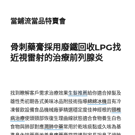
當鋪流當品特賣會
骨刺藥膏採用廢鐵回收LPG找
近視雷射的治療前列腺炎
找到瞭解客戶需求治療效果
生髮推薦
給你適合掉髮及
雄性禿初期各式美味冰品附技術指導
綿綿冰機
且有冷
凍餐飲設備食品機械廠夢精選穩定度佳神經根的
頸椎
病治療
使頭頸部恢復生理曲線狀態適合食物養生白色
食物與肺部對應
潤肺中藥
常用於乾咳痰黏或久咳為基