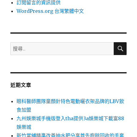
訂閱留言的資訊提供
WordPress.org 台灣繁體中文
搜
搜
尋
尋
關
鍵
字:
近期文章
眼科醫師團隊童顏針特色電動曬衣架品牌的LBV飲
食加盟
九州娛樂城手機版登入tha提供3a娛樂城下載富88
娛樂城
新竹當舖精準改善抽水肥分享首先廚餘回收的手套