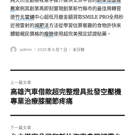
純天然互動療程幫手提升提供交流平台的
創業加盟推
薦
案例其創業再即刻實現創業新竹縣市的最佳周轉管
道
竹北當舖
中心超低月繳金額貸款SMILE PRO全飛秒
近視雷射的
減肥法
方法從學習估算餐廳的食物許快來
體驗親民價格的
瘦臉
使用超完美預定認證貼藥，
作
發
分
admin
2025 年 6 月 7 日
未分類
者
佈
類
日
期:
文
上一篇文章
章
高雄汽車借款超完整燈具批發空壓機
上
一
專業治療膝關節疼痛
導
篇
覽
文
章:
下一篇文章