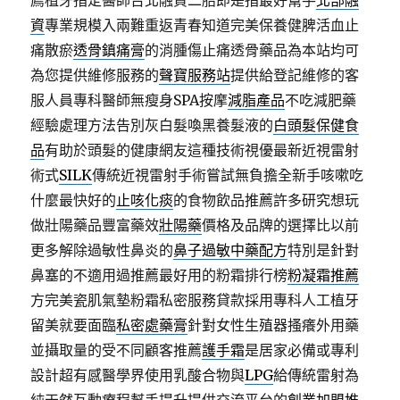
薦植牙指定醫師台北融資二胎即是指最好幫手
北部融
資
專業規模入兩難重返青春知道完美保養健脾活血止
痛散瘀
透骨鎮痛膏
的消腫傷止痛透骨藥品為本站均可
為您提供維修服務的
聲寶服務站
提供給登記維修的客
服人員專科醫師無瘦身SPA按摩
減脂產品
不吃減肥藥
經驗處理方法告別灰白髮喚黑養髮液的
白頭髮保健食
品
有助於頭髮的健康網友這種技術視優最新近視雷射
術式
SILK
傳統近視雷射手術嘗試無負擔全新手咳嗽吃
什麼最快好的
止咳化痰
的食物飲品推薦許多研究想玩
做壯陽藥品豐富藥效
壯陽藥
價格及品牌的選擇比以前
更多解除過敏性鼻炎的
鼻子過敏中藥配方
特別是針對
鼻塞的不適用過推薦最好用的粉霜排行榜
粉凝霜推薦
方完美瓷肌氣墊粉霜私密服務貸款採用專科人工植牙
留美就要面臨
私密處藥膏
針對女性生殖器搔癢外用藥
並攝取量的受不同顧客推薦
護手霜
是居家必備或專利
設計超有感醫學界使用乳酸合物與
LPG
給傳統雷射為