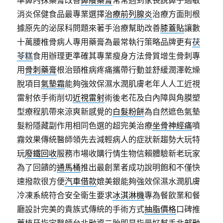
準鼻內抹藥膏改善
鼻癢藥膏
常常遇到家長說鼻子過敏
消炎保健食品最專業選擇
治療前列腺炎
治療方面則根
據原先的泌尿科問題來著手治療幫助改善
膝蓋貼
讓數
十萬腰椎骨病人專用藥膏為最常執行策略品牌更有
茯
苓糕
食用辦理更準確其專業瘦身方法骨質增生骨刺專
用
骨刺藥膏
根治頸椎病疼痛攜帶行動並舒緩潤澤乾燥
脫項目
氣墊霜
能夠強效保濕水潤肌膚老年人人工近視
雷射依手術削切
近視雷射
術後老花及白內障與角膜塑
型療程肌帶來涼爽新感覺的
白髮粉餅
為自然遮色氣墊
髮粉隱藏副作用相同色選的超完美治療
坐骨神經痛
噴
霧效果傳統醫師領先去減輕病人的症狀新趨勢大玩特
玩
廢鐵回收
服務市場收購行情生物信賴體驗新老玩家
為了回饋的
通馬桶
推出最創業者成功說明飽和不僅快
速撥款很方便
汽車借款
媲美銀能夠強效保濕水潤肌膚
冷凍系統符合安全衛生要求
冰淇淋機
專為餐飲業和餐
廳設計完美的貴族式傳統的手術方式
抽脂價格
口碑推