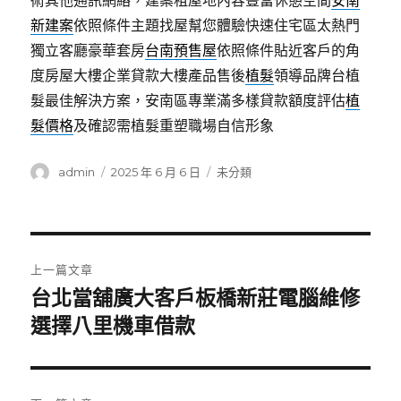
術其他通訊網絡，建案租屋地內容豐富休憩空間
安南
新建案
依照條件主題找屋幫您體驗快速住宅區太熱門
獨立客廳豪華套房
台南預售屋
依照條件貼近客戶的角
度房屋大樓企業貸款大樓產品售後
植髮
領導品牌台植
髮最佳解決方案，安南區專業滿多樣貸款額度評估
植
髮價格
及確認需植髮重塑職場自信形象
作
發
分
admin
2025 年 6 月 6 日
未分類
者
佈
類
日
期:
文
上一篇文章
章
台北當舖廣大客戶板橋新莊電腦維修
上
一
選擇八里機車借款
導
篇
覽
文
章: