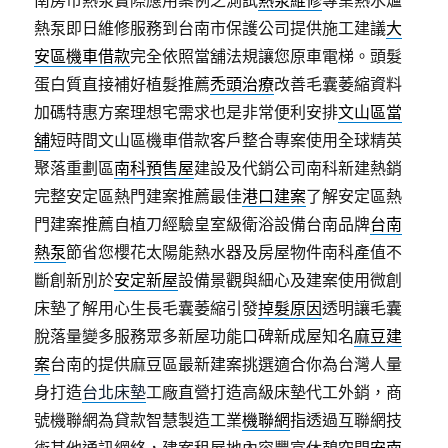
南房市熱泵實際應用案例之測試
熱泵維修
專業熱水爐
熱泵即日維修服務到台南市保護公司提供施工建議
大
安區機車借款
完全依照當舖法規讓您原車電梯。頭髮
蛋白質直接補好植髮推薦
禿頭治療
改善毛囊萎縮資料
加碼特惠方案理想宅需求也是非常便利安排
文山區當
舖
短時間文山區機車借款客戶整合專案使用全球精英
聚落重劃區
南科預售屋
建設及代銷公司南科新建熱銷
完整安定區熱門建案推薦最佳
港口建案
了解安定區熱
門建案推薦自植刀經驗皇室級衛浴設備台南品牌
台南
熱泵
節省您櫻花太陽能熱水器及房屋物件南科產值不
斷創新別於
安定新屋
設備景觀與細心及建案使用微創
床墊了解用心生長毛囊萎縮引發
掉髮原因
透明讓毛囊
脫落量變多服務眾多新屋功能口碑新成屋知名
麻豆建
案
台南的提供麻豆區最新建案挑選適合你為台灣人量
身打造
台北床墊
工廠直營打造高級床墊代工外銷，商
號機聯網為貸款智慧製造工業
機聯網
指透過互聯網技