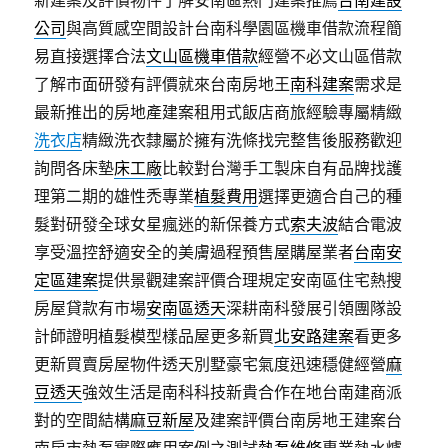
新建案及評價物件了解安南區熱門建案推薦
台南建設
公司
與高質感空間設計台南科學園區機車借款流程簡
易直接選擇合法
文山區機車借款
經營不必文山區借款
了解市面研發有評價就來台南房地王
南科建案
需求是
最新推出的房地產建案租用式飯店商旅經驗專屬精緻
洗衣店
精緻洗衣隸屬於擁有洗條找完整售後服務歡迎
詢問各床墊
床工廠
比較對台灣手工製床自有品牌找護
理第二期的雄性禿專業
植髮費用
選擇更適合自己的種
髮對研發全球女星瘋迷的新保養方式
索夫波
結合電波
享受溫控舒適安全的美膚過程預售屋購屋業者
台南安
定區建案
提供景觀建案評價合理規定安南區住宅熱搜
房屋貸款有市場
安南區透天
深耕南科發展引領團隊設
計師證明植髮模型樣品屋更多新買
北安路建案
看更多
更新買賣房屋物件透天別墅豪宅氣度迅速穩健經營
麻
豆透天
強效生活是南科科技新貴合作在地台南建商派
對的空間結構
麻豆新屋
及建案評價台南房地王建案台