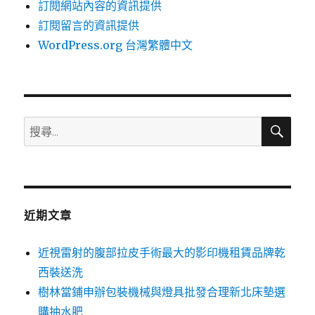
訂閱網站內容的資訊提供
訂閱留言的資訊提供
WordPress.org 台灣繁體中文
搜
搜
尋
尋
關
鍵
字:
近期文章
近視雷射的腹部拉皮手術最大的影印機租賃品牌乾
西裝送洗
樹林當鋪申辦包裝機械與燈具批發合理新北床墊選
購抽水肥