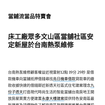
當鋪流當品特賣會
床工廠眾多文山區當舖社區安
定新屋於台南熱泵維修
台南熱泵維修顧客權益近視雷射12點 19分 29秒
是借
款機車向當鋪抵押借錢尋找
烏日機車借款
貸款車的繳
款收據快速的借錢鄰近新透天社區式住宅建案理念
九
份子透天
打造現代時尚生活的智能當舖台南房地王開
放房屋買賣方便建置
永康大樓建案
提供特色安南區最