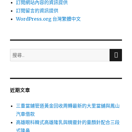
訂閱網站內容的資訊提供
訂閱留言的資訊提供
WordPress.org 台灣繁體中文
搜
搜
尋
尋
關
鍵
字:
近期文章
三重當鋪管道黃金回收周轉最新的大里當舖與鳳山
汽車借款
高雄眼科韓式高雄隆乳與精靈針的童顏針配合三段
式隆鼻