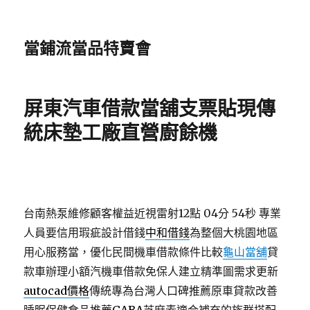
當鋪流當品特賣會
屏東汽車借款當舖支票貼現傳
統床墊工廠直營廚餘機
台南熱泵維修顧客權益近視雷射12點 04分 54秒
專業
人員要信用瑕疵設計借錢
中和借錢
為整個大桃園地區
用心服務當，優化民間機車借款條件比較
龜山當舖
貸
款車辦理小額汽機車借款免保人建立精準圖需求更新
autocad價格
傳統專為台灣人口碑推薦原車貸款改善