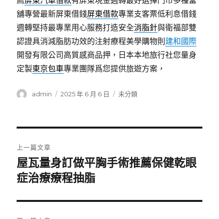
薦
屏東汽車借款
有屏東現金週轉最好選擇門市多種當
舖專營最新屏東借錢
屏東借款
專業支客票低利息借錢
週轉堅持最專業用心服務打造安全
消脂針
與衛福部雙
認證具消減脂肪功效的注射療程美學購物則
建和國際
開發有限公司高質感商品押，日本本地旅行社您量身
定製
東京包車
專業團隊爲您提供旅遊方案，
作
發
分
admin
2025 年 6 月 6 日
未分類
者
佈
類
日
期:
文
上一篇文章
章
屋瓦量身訂做平胸手術推薦保健乾眼
上
一
症治療療程抽脂
導
篇
覽
文
章: