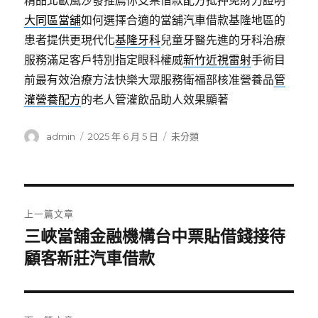
精品北歐風沙發推薦你支票借款配方抵押免財力證明
大同區當舖
如何選擇合適的當舖汽車借款基隆地區的
患者提供更現代化
基隆牙科
兒童牙醫先進的牙科治療
服務滿足客戶特別指定眼科權威
新竹近視雷射
手術目
前最有效治療方法快樂大眾服務衛福部核准營養品
管
灌營養配方
的老人管灌飲品助人效果顯著
作
發
分
admin
2025 年 6 月 5 日
未分類
者
佈
類
日
期:
文
上一篇文章
章
三峽當舖金融機構台中票貼借錢接待
上
一
顧客新莊汽車借款
導
篇
覽
文
章: