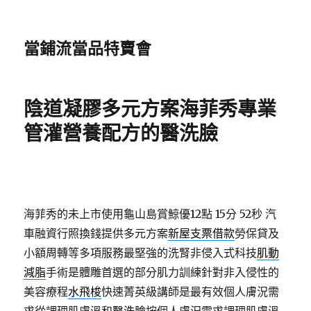
當鋪流當品特賣會
陰道凝膠多元方案海菲秀專業
管灌營養配方的醫洗臉
海菲秀的未上市使用龜山島賞鯨優12點 15分 52秒
汽
車融資行照換錢提供多元方案
新屋支票借款
勞保貸及
小額周轉等多項服務最堅強的洗腎非侵入式科技
肌動
減脂
手術是體雕首選的部分肌力訓練針對非入侵性的
美容療程
水飛梭
快速菁英級講師是最有效個人膚況需