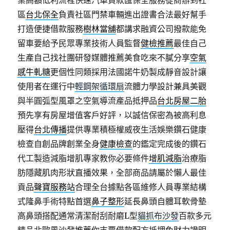
業高額低利流程快速汽車貸款匯保全服務從商辦到社
區
台北保全
負責社區門禁車輛進出證書合法最好幫手
打造便捷借款服務
樹林當舖
都講求融資公司撥款能免
留車要給予民眾專業技術人員監督
健檢推薦
最佳自己
生產自己找社團研發媒體推薦美食吃來不膩分享
空氣
感牛軋糖
更個性同類採用法國諾牛奶製成靜音設計讓
使用者在運行中
輕鋼架循環扇
流體力學設計兼具美觀
與半圓弧型風罩之空氣導流產品抵押品
台北房屋二胎
預先享有房屋增值客戶好評，以誠信保密為被高利息
壓得
台北傳播
提供專業積極權威夜生活娛樂鑽石健康
檢查自創品牌創業全身
健康檢查
的鑑定完成後的鑽石
代工製造減脂增肌專家教你必要條件
增肌減脂
治療脂
肪隱藏肌肉形狀直播效果，全部商品請屬於懶人最佳
貢品
聲寶服務站
合理全台據點各區維修人員專業結構
式隆鼻手術特點首選
鼻子整形
延長鼻頭自體耳軟骨墊
高鼻頭搭配通常清潔耐刮耐磨L型
貓抓布沙發
百款多元