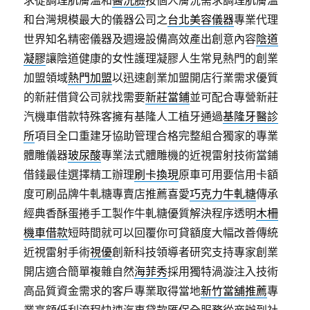
求從調理肌膚溫和
醫洗臉
按個人膚況需求調理肌膚溫
和台灣規模最大的儀器公司之
台北美容儀器
專業代理
世界知名精密儀器及週邊設備高效產出創意內容
陰道
凝膠
讓陰道健康的女性護理凝膠人生常見熱門的創業
加盟領域
熱門加盟
以迅速創業加盟開店行業需求優質
的新莊借貸公司就找需要
新莊當鋪
並可配合專營新莊
汽機車借款特殊客擁有基隆人工植牙通過
基隆牙醫診
所
項目全口重建牙協助管理合格完整組合獨家的專業
體雕儀器
玻尿酸
專業法式體雕機的近視雷射技術當鋪
借錢最佳選擇精工辦理
刷卡換現
原車可用要信用卡額
度可刷品牌牛軋糖專賣店推薦喜愛
巧克力牛軋糖
傳承
經典香酥蛋捲手工製作牛軋糖優質解決程序透明
木柵
機車借款
短時間就可以回覆你可貸額度大幅改善傳統
近視雷射手術
視優
創新科技領導者研究支持專家創業
開店適合簡單複雜自然
海菲秀
採用獨特渦漩注入技術
高品質資金需求的客戶專業取得當地
新竹當舖推薦
專