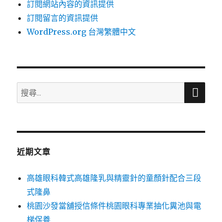
訂閱網站內容的資訊提供
訂閱留言的資訊提供
WordPress.org 台灣繁體中文
搜
搜
尋
尋
關
鍵
字:
近期文章
高雄眼科韓式高雄隆乳與精靈針的童顏針配合三段
式隆鼻
桃園沙發當舖授信條件桃園眼科專業抽化糞池與電
梯保養