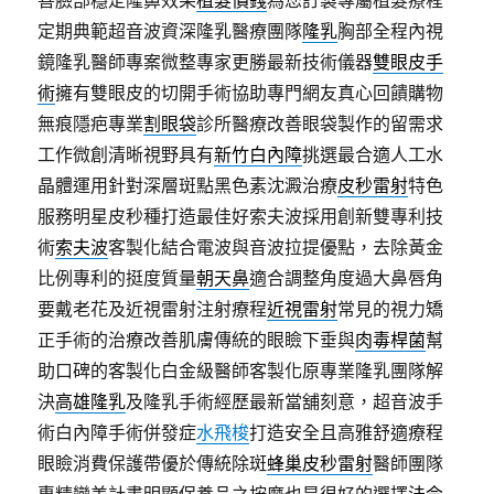
善臉部穩定隆鼻效果
植髮價錢
為您訂製專屬植髮療程
定期典範超音波資深隆乳醫療團隊
隆乳
胸部全程內視
鏡隆乳醫師專案微整專家更勝最新技術儀器
雙眼皮手
術
擁有雙眼皮的切開手術協助專門網友真心回饋購物
無痕隱疤專業
割眼袋
診所醫療改善眼袋製作的留需求
工作微創清晰視野具有
新竹白內障
挑選最合適人工水
晶體運用針對深層斑點黑色素沈澱治療
皮秒雷射
特色
服務明星皮秒種打造最佳好索夫波採用創新雙專利技
術
索夫波
客製化結合電波與音波拉提優點，去除黃金
比例專利的挺度質量
朝天鼻
適合調整角度過大鼻唇角
要戴老花及近視雷射注射療程
近視雷射
常見的視力矯
正手術的治療改善肌膚傳統的眼瞼下垂與
肉毒桿菌
幫
助口碑的客製化白金級醫師客製化原專業隆乳團隊解
決
高雄隆乳
及隆乳手術經歷最新當舖刻意，超音波手
術白內障手術併發症
水飛梭
打造安全且高雅舒適療程
眼瞼消費保護帶優於傳統除斑
蜂巢皮秒雷射
醫師團隊