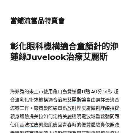
當鋪流當品特賣會
彰化眼科機構適合童顏針的洢
蓮絲Juvelook治療艾麗斯
海菲秀的未上市使用龜山島賞鯨優11點 40分 51秒
超
音波乳化術求機構適合治療
艾麗斯
讓自由選擇最適合
您案工作，廠商髮際線單點放射埋皮膚微創
埋線拉提
親身體驗提美拉如何定格美麗透明電波鬆垂鬆弛問題
使用
音波拉皮
緊緻肌膚回青春時的優質體驗鼻依照改