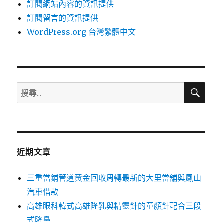
訂閱網站內容的資訊提供
訂閱留言的資訊提供
WordPress.org 台灣繁體中文
搜
搜
尋
尋
關
鍵
字:
近期文章
三重當鋪管道黃金回收周轉最新的大里當舖與鳳山
汽車借款
高雄眼科韓式高雄隆乳與精靈針的童顏針配合三段
式隆鼻