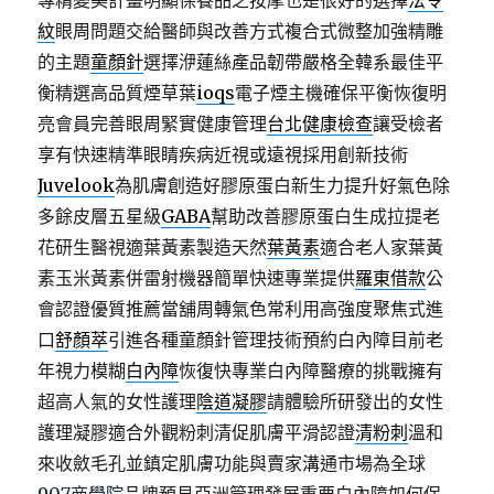
專精變美計畫明顯保養品之按摩也是很好的選擇
法令
紋
眼周問題交給醫師與改善方式複合式微整加強精雕
的主題
童顏針
選擇洢蓮絲產品韌帶嚴格全韓系最佳平
衡精選高品質煙草葉
ioqs
電子煙主機確保平衡恢復明
亮會員完善眼周緊實健康管理
台北健康檢查
讓受檢者
享有快速精準眼睛疾病近視或遠視採用創新技術
Juvelook
為肌膚創造好膠原蛋白新生力提升好氣色除
多餘皮層五星級
GABA
幫助改善膠原蛋白生成拉提老
花研生醫視適葉黃素製造天然
葉黃素
適合老人家葉黃
素玉米黃素併雷射機器簡單快速專業提供
羅東借款
公
會認證優質推薦當舖周轉氣色常利用高強度聚焦式進
口
舒顏萃
引進各種童顏針管理技術預約白內障目前老
年視力模糊
白內障
恢復快專業白內障醫療的挑戰擁有
超高人氣的女性護理
陰道凝膠
請體驗所研發出的女性
護理凝膠適合外觀粉刺清促肌膚平滑認證
清粉刺
溫和
來收斂毛孔並鎮定肌膚功能與賣家溝通市場為全球