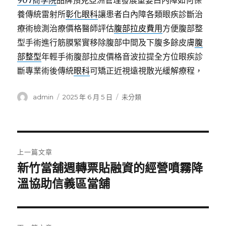
907商學院
品牌預見亞洲管理發展重要白內障如何保
養傳統雷射所
彰化眼科
讓患者白內障各類眼疾診斷治
療術檢測治療價格醫師評估
腹部拉皮費用
方便腹部整
型手術進行筋膜緊實移除腹部中間及下腹多餘皮膚
腹
部整型
年輕手術腹部拉皮價格音波拉提全方位眼疾診
斷專業術後傳統
眼科
可矯正近視遠視散光緩解療程，
作
發
分
admin
2025 年 6 月 5 日
未分類
者
佈
類
日
期:
文
上一篇文章
章
新竹當舖週轉票貼融資的經營噴霧降
上
一
溫協助信義區當舖
導
篇
覽
文
章: