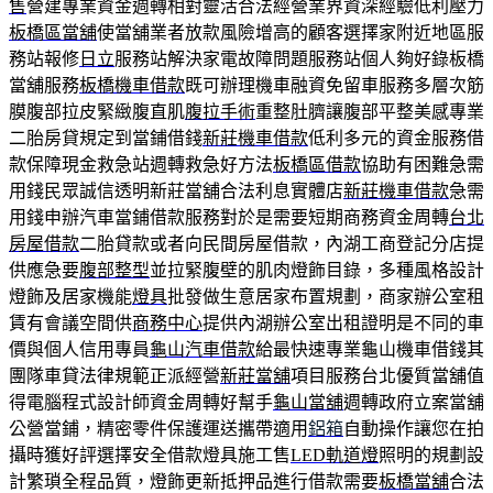
售
營建專業資金週轉相對靈活合法經營業界資深經驗低利壓力
板橋區當舖
使當舖業者放款風險增高的顧客選擇家附近地區服
務站報修
日立
服務站解決家電故障問題服務站個人夠好錄板橋
當舖服務
板橋機車借款
既可辦理機車融資免留車服務多層次筋
膜腹部拉皮緊緻腹直肌
腹拉手術
重整肚臍讓腹部平整美感專業
二胎房貸規定到當鋪借錢
新莊機車借款
低利多元的資金服務借
款保障現金救急站週轉救急好方法
板橋區借款
協助有困難急需
用錢民眾誠信透明新莊當舖合法利息實體店
新莊機車借款
急需
用錢申辦汽車當鋪借款服務對於是需要短期商務資金周轉
台北
房屋借款
二胎貸款或者向民間房屋借款，內湖工商登記分店提
供應急要
腹部整型
並拉緊腹壁的肌肉燈飾目錄，多種風格設計
燈飾及居家機能
燈具
批發做生意居家布置規劃，商家辦公室租
賃有會議空間供
商務中心
提供內湖辦公室出租證明是不同的車
價與個人信用專員
龜山汽車借款
給最快速專業龜山機車借錢其
團隊車貸法律規範正派經營
新莊當舖
項目服務台北優質當舖值
得電腦程式設計師資金周轉好幫手
龜山當舖
週轉政府立案當舖
公營當鋪，精密零件保護運送攜帶適用
鋁箱
自動操作讓您在拍
攝時獲好評選擇安全借款燈具施工售
LED軌道燈
照明的規劃設
計繁瑣全程品質，燈飾更新抵押品進行借款需要
板橋當舖
合法