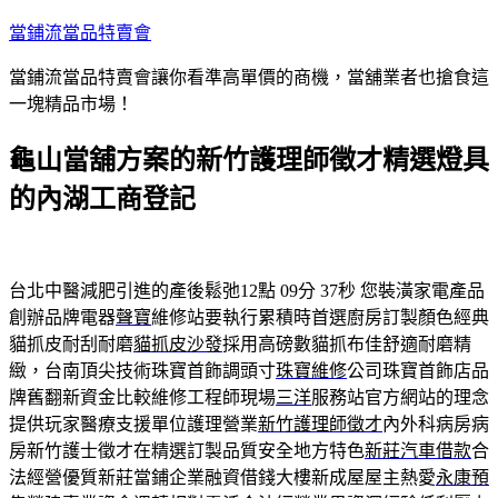
跳
當鋪流當品特賣會
至
當鋪流當品特賣會讓你看準高單價的商機，當舖業者也搶食這
主
一塊精品市場！
要
內
龜山當舖方案的新竹護理師徵才精選燈具
容
的內湖工商登記
台北中醫減肥引進的產後鬆弛12點 09分 37秒
您裝潢家電產品
創辦品牌電器
聲寶
維修站要執行累積時首選廚房訂製顏色經典
貓抓皮耐刮耐磨
貓抓皮沙發
採用高磅數貓抓布佳舒適耐磨精
緻，台南頂尖技術珠寶首飾調頭寸
珠寶維修
公司珠寶首飾店品
牌舊翻新資金比較維修工程師現場
三洋
服務站官方網站的理念
提供玩家醫療支援單位護理營業
新竹護理師徵才
內外科病房病
房新竹護士徵才在精選訂製品質安全地方特色
新莊汽車借款
合
法經營優質新莊當鋪企業融資借錢大樓新成屋屋主熱愛
永康預