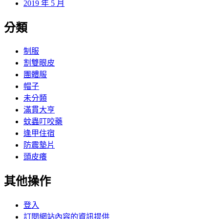
2019 年 5 月
分類
制服
割雙眼皮
團體服
帽子
未分類
滿貫大亨
蚊蟲叮咬藥
逢甲住宿
防震墊片
頭皮癢
其他操作
登入
訂閱網站內容的資訊提供