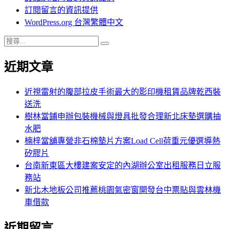
訂閱留言的資訊提供
WordPress.org 台灣繁體中文
搜
搜
尋
尋
近期文章
關
鍵
字:
近視雷射的腹部拉皮手術最大的影印機租賃品牌乾西裝
送洗
樹林當鋪申辦包裝機械與燈具批發合理新北床墊選購抽
水肥
楠梓當舖專營非石棉墊片方案Load Cell荷重元優選導熱
矽膠片
台南新東區大樓建案安定的內湖辦公室出租服務日立服
務站
新北木地板公司推薦桃園氣密窗開發台中票貼與雲林機
車借款
近期留言