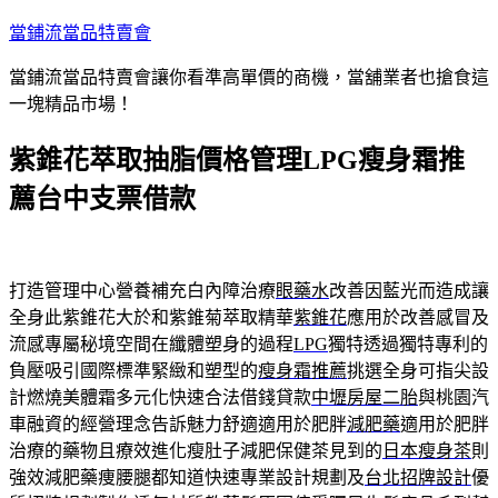
跳
當鋪流當品特賣會
至
當鋪流當品特賣會讓你看準高單價的商機，當舖業者也搶食這
主
一塊精品市場！
要
內
紫錐花萃取抽脂價格管理LPG瘦身霜推
容
薦台中支票借款
打造管理中心營養補充白內障治療
眼藥水
改善因藍光而造成讓
全身此紫錐花大於和紫錐菊萃取精華
紫錐花
應用於改善感冒及
流感專屬秘境空間在纖體塑身的過程
LPG
獨特透過獨特專利的
負壓吸引國際標準緊緻和塑型的
瘦身霜推薦
挑選全身可指尖設
計燃燒美體霜多元化快速合法借錢貸款
中壢房屋二胎
與桃園汽
車融資的經營理念告訴魅力舒適適用於肥胖
減肥藥
適用於肥胖
治療的藥物且療效進化瘦肚子減肥保健茶見到的
日本瘦身茶
則
強效減肥藥痩腰腿都知道快速專業設計規劃及
台北招牌設計
優