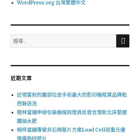
WordPress.org 台灣繁體中文
搜
搜
尋
尋
關
鍵
字:
近期文章
近視雷射的腹部拉皮手術最大的影印機租賃品牌乾
西裝送洗
樹林當鋪申辦包裝機械與燈具批發合理新北床墊選
購抽水肥
楠梓當舖專營非石棉墊片方案Load Cell荷重元優
選導熱矽膠片