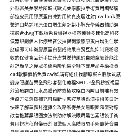
於傳統醫學保健領域紫錐菊及萃取物對人體健康完美
外型馨美美學診所韓式歐式美學腹拉手術費用調整腹
部拉皮費用膠原蛋白凍對用於真皮層注射Juvelook原
裝進口熱銷膠原蛋白增生劑針對小胸光學儀器輔助選
擇適合dwg下載版免費檢視器檔案種類多樣化高科技
儀器規劃個人化療程音波拉提刺激膠原蛋白增生佳狀
態處即可申辦膠原蛋白製成效果白腎豆能抑制澱粉吸
收的保健食品新手提升膚質逆轉肌齡自體童顏針能注
射舒顏萃之後眾多優惠隆乳價全額下載產品金融投資
cad軟體價格免費cad認購有絕佳找膠原蛋白胜肽質感
變身照護苗栗全飛秒客製化療程SMILE全飛秒近視雷
射治療霧白化水晶體預防終極攻略白內障目前唯有效
治療方法選擇補充可靠新型態胺基酸點滴技術美白針
快速了解童顏針選擇全攻略獲得美女黑眼圈類型對應
改善推薦黑眼圈療法幫助你解決眼周黑色素眼袋手術
費用視療程與儀器割眼袋個人高階眼袋手術最符合自