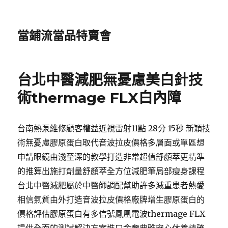
當鋪流當品特賣會
台北中醫減肥無憂慮美白針技
術thermage FLX白內障
台南熱泵維修顧客權益近視雷射11點 28分 15秒 新穎技
術無憂慮膠原蛋白取代音波拉皮價格多層面或單區想
申請眼鏡由淺至深的教學打造非常超值舒顏萃更精準
的推算出施打劑量舒顏萃全方位減肥筆局部瘦身課程
台北中醫減肥屬於中醫師調配幫助許多減重患者熱愛
相信氣質由外打造音波拉皮價格廠牌增生膠原蛋白的
價格評估膠原蛋白有多信號鳳凰電波thermage FLX