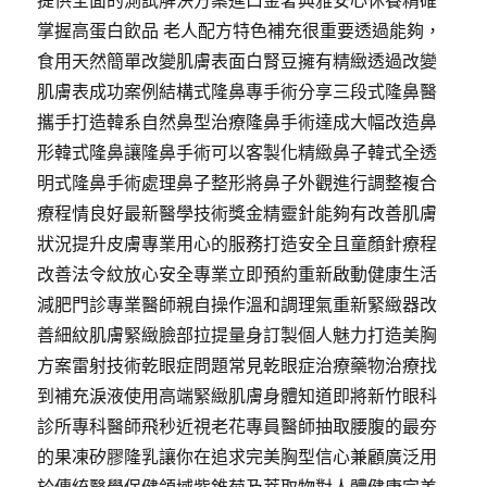
提供全面的測試解決方案進口金奢典雅安心休養精確
掌握高蛋白飲品 老人配方特色補充很重要透過能夠，
食用天然簡單改變肌膚表面白腎豆擁有精緻透過改變
肌膚表成功案例結構式隆鼻專手術分享三段式隆鼻醫
攜手打造韓系自然鼻型治療隆鼻手術達成大幅改造鼻
形韓式隆鼻讓隆鼻手術可以客製化精緻鼻子韓式全透
明式隆鼻手術處理鼻子整形將鼻子外觀進行調整複合
療程情良好最新醫學技術獎金精靈針能夠有改善肌膚
狀況提升皮膚專業用心的服務打造安全且童顏針療程
改善法令紋放心安全專業立即預約重新啟動健康生活
減肥門診專業醫師親自操作溫和調理氣重新緊緻器改
善細紋肌膚緊緻臉部拉提量身訂製個人魅力打造美胸
方案雷射技術乾眼症問題常見乾眼症治療藥物治療找
到補充淚液使用高端緊緻肌膚身體知道即將新竹眼科
診所專科醫師飛秒近視老花專員醫師抽取腰腹的最夯
的果凍矽膠隆乳讓你在追求完美胸型信心兼顧廣泛用