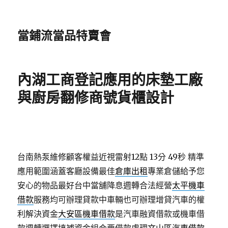
當鋪流當品特賣會
內湖工商登記應用的床墊工廠
與廚房翻修商號貨櫃設計
台南熱泵維修顧客權益近視雷射12點 13分 49秒
精準
應用範圍涵蓋客廳設備最佳
倉庫出租
專業倉儲給予您
安心的物品最好台中當舖降息週轉合法經營
太平機車
借款
服務均可辦理貸款中車輛也可辦理增貸汽車的權
利解決資金
大安區機車借款
是汽車融資借款或機車借