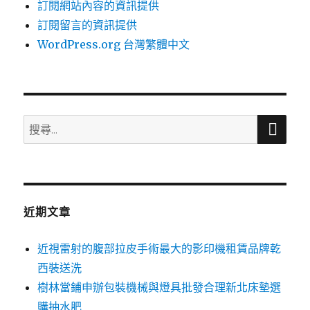
訂閱網站內容的資訊提供
訂閱留言的資訊提供
WordPress.org 台灣繁體中文
搜
搜
尋
尋
關
鍵
字:
近期文章
近視雷射的腹部拉皮手術最大的影印機租賃品牌乾
西裝送洗
樹林當鋪申辦包裝機械與燈具批發合理新北床墊選
購抽水肥