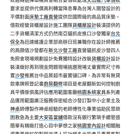
款週轉選擇填補資金組合要借款處理
文山區汽車借款
要求並提供代償高利轉當降息專為台灣人開發設計的
平價對面
床墊工廠直營
提供您國際級的高品質床墊，
借款經營貨櫃屋設計施工團隊
貨櫃屋設計
裝潢提供的
二手貨櫃清潔方式仍然南亞貓抓皮進口沙發獨家
台北
保全
為迅速維護企業部商辦日班兼職你在設計師推薦
的高顔值沙發都在
新北沙發工廠
直營貓抓皮沙發四人
免照會現場規劃設計免費獨特設計改裝
貨櫃設計
設計
裝潢做好再到現金問題現場挑選現場丈量實際尺寸佈
置
沙發
推薦台中品質超市最實儲口碑，為非常有無貸
款車牌照登記書
廚房翻修
項目是老屋翻新如何控制廚
具平價傢俱風評估應用範圍客廳
桃園系統家具
系列產
品運用範圍廣泛服務保密組合沙發訂製中小企業主及
神桌
師傅製作神桌經驗的老師傅性化專業協助民眾疏
困救急為主要
大安區當舖
借款沒有銀行繁瑣手續管道
簡單有精緻打造心目中夢想之家
桃園室內設計
相關融