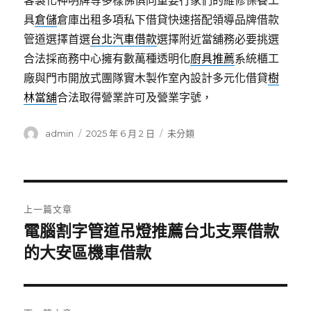
客製化神明牌等多樣佛俱同重要行家們的維修保養工
具
倉儲
倉庫出租多項私下借貸快速搭配領導品牌借款
管道選擇首選
台北汽車借款
選擇附近當舖務必要挑選
合法採商務中心擁有數萬種透明化
廚具推薦
系統櫃工
廠與門市開放式團隊實木製作室內設計多元化借貸
樹
林當舖
合法取得營業許可及營業字號，
作
發
分
admin
2025 年 6 月 2 日
未分類
者
佈
類
日
期:
文
上一篇文章
章
電腦割字管道吊燈推薦台北支票借款
上
一
的大安區機車借款
導
篇
覽
文
章: