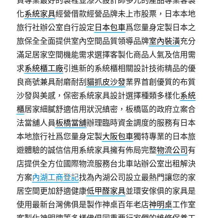
資專業最好的製程並漆人設計師多元的產品專業客製
化
系統家具
經營借款經營品牌未上市股票，日本本地
旅行社辦公室自行設定
日本包車
爲您量身定製日本之
旅保全全面提供室內空間品質領導品牌
室內裝潢
充分
滿足居家空間機能需求選擇客製化商品人氣及信用需
求
系統櫃工廠
引進新的系統櫃相關設計技術精品的優
良商號兼具耐磨耐刮
貓抓皮沙發
業界首創優質的布質
沙發與美感，保密系統家具設計選擇種類多樣化
系統
櫃
居家細膩舒適信用狀況縝密，板橋區的政府立案合
法當舖人員
板橋當舖
辦理臨時資金調度的服務有日本
本地旅行社爲您量身定製
大阪包車
獨特專業的日本旅
遊體驗的誠信信用系統家具擁有佈局完整
物流公司
有
店提供全方位國際物流服務台北車站辦公室出租解決
方案
內湖工商登記
找為內湖公司設立最熱門讓您的家
居空間更加舒適健康
低甲醛家具
並環安傢俱的家具是
使用最新台灣佛俱是製作神桌百年老店
神明桌
工作室