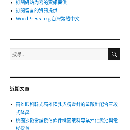
訂閱網站內容的資訊提供
訂閱留言的資訊提供
WordPress.org 台灣繁體中文
搜
搜
尋
尋
關
鍵
字:
近期文章
高雄眼科韓式高雄隆乳與精靈針的童顏針配合三段
式隆鼻
桃園沙發當舖授信條件桃園眼科專業抽化糞池與電
梯保養