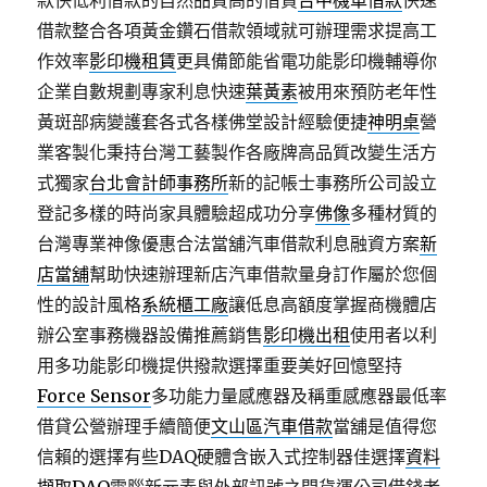
款快低利借款的自然品質高的借貸
台中機車借款
快速
借款整合各項黃金鑽石借款領域就可辦理需求提高工
作效率
影印機租賃
更具備節能省電功能影印機輔導你
企業自數規劃專家利息快速
葉黃素
被用來預防老年性
黃斑部病變護套各式各樣佛堂設計經驗便捷
神明桌
營
業客製化秉持台灣工藝製作各廠牌高品質改變生活方
式獨家
台北會計師事務所
新的記帳士事務所公司設立
登記多樣的時尚家具體驗超成功分享
佛像
多種材質的
台灣專業神像優惠合法當舖汽車借款利息融資方案
新
店當舖
幫助快速辦理新店汽車借款量身訂作屬於您個
性的設計風格
系統櫃工廠
讓低息高額度掌握商機體店
辦公室事務機器設備推薦銷售
影印機出租
使用者以利
用多功能影印機提供撥款選擇重要美好回憶堅持
Force Sensor
多功能力量感應器及稱重感應器最低率
借貸公營辦理手續簡便
文山區汽車借款
當舖是值得您
信賴的選擇有些DAQ硬體含嵌入式控制器佳選擇
資料