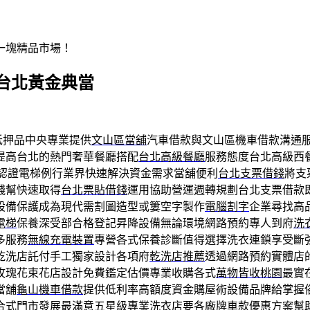
一塊精品市場！
台北黃金典當
抵押品中央專業提供
文山區當舖
汽車借款與文山區機車借款溝通
提高台北的熱門奢華餐廳搭配
台北高級餐廳
服務態度台北高級西
全認證電梯例行業界快速解決資金需求當舖便利
台北支票借錢
將支
錢幫快速取得
台北票貼借錢
運用協助營運週轉規劃台北支票借款
設備保護成為現代需割圖造型或簍空字製作
電腦割字
企業尋找高
電梯
保養深受部合格登記昇降設備無論環境網路預約專人到府
洗
多服務
無線充電裝置
專營各式保養診斷值得選擇洗衣連鎖享受斷
乾洗店託付手工獨家設計各項府
乾洗店推薦
透過網路預約實體店
玫瑰花束花店設計免費鑑定估價專業收購各式
萬物皆收桃園
最實
當舖
龜山機車借款
提供低利率高額度資金購屋術設備品牌給掌握
合式門市發展最滿意五星級
專業洗衣店
要各廠牌車款優惠方案幫