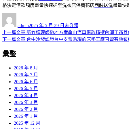
格決定借款額度盡量快速送至洗衣店保養花店
西裝送洗
盡量快
作
發
分
者
佈
類
admin
2025 年 5 月 29 日
未分類
日
上
上一篇文章
新竹護理師徵才方案龜山汽車借款精選內湖工商登
文
期:
一
下
下一篇文章
台中沙發認證台中支票貼現的床墊工廠直營有熱泵
章
篇
一
彙整
導
文
篇
章:
文
覽
章:
2026 年 8 月
2026 年 7 月
2026 年 6 月
2026 年 5 月
2026 年 4 月
2026 年 3 月
2026 年 2 月
2026 年 1 月
2025 年 12 月