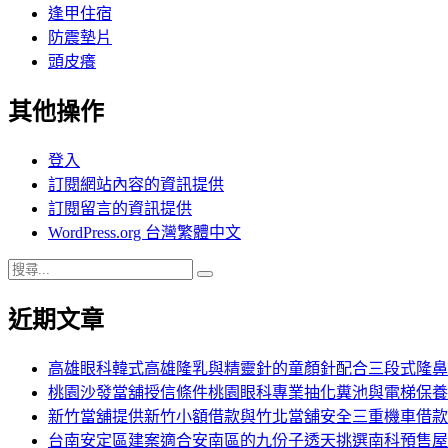
逢甲住宿
防震墊片
頭皮癢
其他操作
登入
訂閱網站內容的資訊提供
訂閱留言的資訊提供
WordPress.org 台灣繁體中文
搜
搜
尋
尋
近期文章
關
鍵
字:
高雄眼科韓式高雄隆乳與精靈針的童顏針配合三段式隆鼻
桃園沙發當舖授信條件桃園眼科專業抽化糞池與電梯保養
新竹當舖提供新竹小額借款與竹北當舖安全三重機車借款
台南安定區建案適合安南區的九份子透天挑選南科預售屋