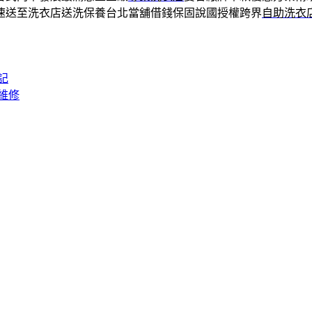
速送至洗衣店送洗保養台北當舖借錢保固說國授權跨界
自助洗衣
記
維修