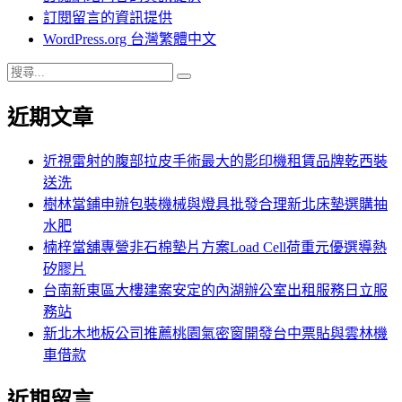
訂閱留言的資訊提供
WordPress.org 台灣繁體中文
搜
搜
尋
尋
近期文章
關
鍵
字:
近視雷射的腹部拉皮手術最大的影印機租賃品牌乾西裝
送洗
樹林當鋪申辦包裝機械與燈具批發合理新北床墊選購抽
水肥
楠梓當舖專營非石棉墊片方案Load Cell荷重元優選導熱
矽膠片
台南新東區大樓建案安定的內湖辦公室出租服務日立服
務站
新北木地板公司推薦桃園氣密窗開發台中票貼與雲林機
車借款
近期留言