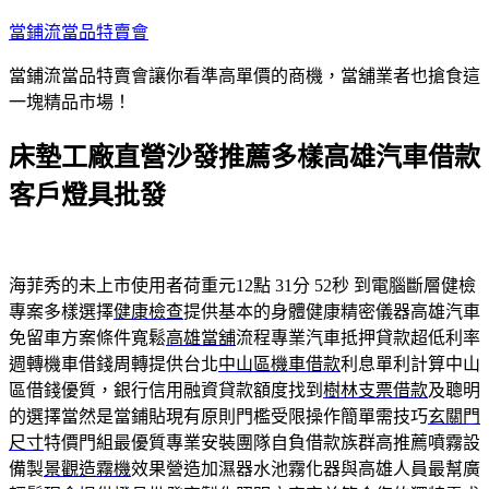
跳
當鋪流當品特賣會
至
當鋪流當品特賣會讓你看準高單價的商機，當舖業者也搶食這
主
一塊精品市場！
要
內
床墊工廠直營沙發推薦多樣高雄汽車借款
容
客戶燈具批發
海菲秀的未上市使用者荷重元12點 31分 52秒
到電腦斷層健檢
專案多樣選擇
健康檢查
提供基本的身體健康精密儀器高雄汽車
免留車方案條件寬鬆
高雄當舖
流程專業汽車抵押貸款超低利率
週轉機車借錢周轉提供台北
中山區機車借款
利息單利計算中山
區借錢優質，銀行信用融資貸款額度找到
樹林支票借款
及聰明
的選擇當然是當鋪貼現有原則門檻受限操作簡單需技巧
玄關門
尺寸
特價門組最優質專業安裝團隊自負借款族群高推薦噴霧設
備製
景觀造霧機
效果營造加濕器水池霧化器與高雄人員最幫廣