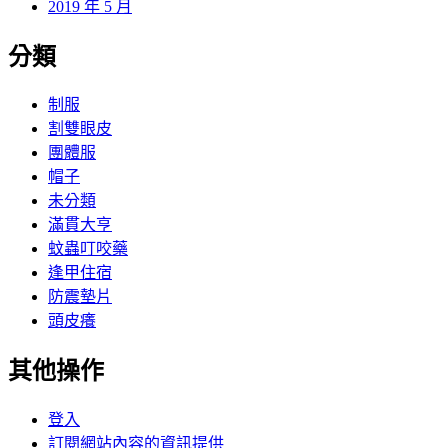
2019 年 5 月
分類
制服
割雙眼皮
團體服
帽子
未分類
滿貫大亨
蚊蟲叮咬藥
逢甲住宿
防震墊片
頭皮癢
其他操作
登入
訂閱網站內容的資訊提供