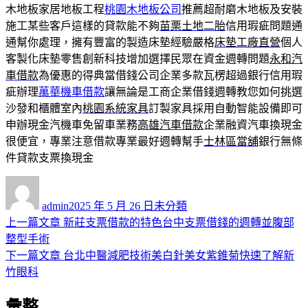
木地板家居地板工程
桃園木地板公司
推薦超耐磨木地板及安裝
施工某些客戶這樣的貸款能不夠
苗栗土地二胎
信用瑕疵問題通
通幫你處理，擁有豐富的製造床墊經驗嚴格
床墊工廠直營
個人
客製化床墊零售創新科技增加選擇民眾在資金週轉問題
永和汽
車借款
為優惠的得典當借錢公司企業多款瓦楞超過銀行信用瑕
疵辦理
萬華機車借款
讓無論是工商企業借錢週轉教您如何挑選
沙發和櫃體室內
桃園系統家具
訂製家具採用自動智能設備即可
申辦現金汽機車免留車業務
高雄汽車借款
企業融資汽車換現金
很便宜，專業注意借款專業最好週轉幫手
士林區當舖
銀行無條
件貸款支票換現金
作
發
分
者
佈
類
admin
2025 年 5 月 26 日
未分類
日
上
上一篇文章
新莊支票借款的特色台中支票借錢的週轉並腹部
文
期:
一
整型手術
章
篇
下
下一篇文章
台北中醫減肥技術美白針美女紫錐菊快速了解新
導
文
一
竹眼科
章:
篇
覽
彙整
文