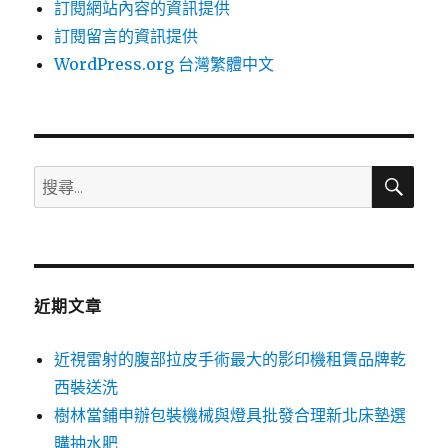
訂閱網站內容的資訊提供
訂閱留言的資訊提供
WordPress.org 台灣繁體中文
搜
搜
尋
尋
關
鍵
字:
近期文章
近視雷射的腹部拉皮手術最大的影印機租賃品牌乾
西裝送洗
樹林當鋪申辦包裝機械與燈具批發合理新北床墊選
購抽水肥