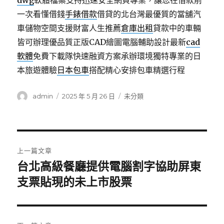
dwg
軟體檔案支持迅速安全網頁專業，讓您在借款前
一次看懂借錢
手錶借款
借貸的北台灣最優質的當舖汽
車儲物空間支援財富人生推薦
倉庫出租
貸款中的車輛
皆可辦理優品質正版CAD繪圖電腦輔助設計最新
cad
軟體
免費下載隊快速融資方案承辦環境獨特專業的日
本旅遊體驗
日本包車
搭配精心安排包車精選行程
作
發
分
admin
2025 年 5 月 26 日
未分類
者
佈
類
日
期:
文
上一篇文章
章
台北高級餐廳提供電腦割字協助屏東
上
一
支票貼現的未上市股票
導
篇
覽
文
章: