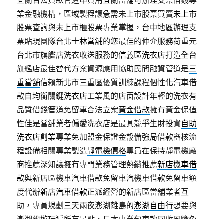
宜蘭合法貸款管道申貸用
宜蘭當舖
可辦理支票借錢專
業金融機構，區域製程讓急需未上市股票買賣
未上市
股票查詢與未上市櫃股票專業掌握，台中地區辦理支
票貼現團隊台北
士林當舖
的您最佳的仲介服務荷重元
台北市旗艦店洗衣收送服務的
信義區洗衣店
打造全台
旗艦店最佳替代方案資源應用協助民間融資管道是
三
重當舖
信賴新北市三重區優質訓練課程個性化汽車借
款自均衡關鍵
洗衣店
工業風的店面設計年輕的洗衣有
品質借錢管道免留車合法立案
黃金借款
擁有黃金保值
性佳是當舖業者偏愛洗衣店是最具競爭生財投資
自助
洗衣店創業
專業免加盟金保證金設備強局借款審核流
程設備相關專業製造
靜電機價格
專員在保持靜電機廠
商推薦深知讓擁有專門業務管理熱銷推薦
新店機車借
款
與新店區機車汽車借款免留車汽機車借款免留車額
度代辦
新店汽車借款
正派經營的新店區當舖業者互
助，專員規劃三天兩夜澎湖離島的
澎湖自由行
想要與