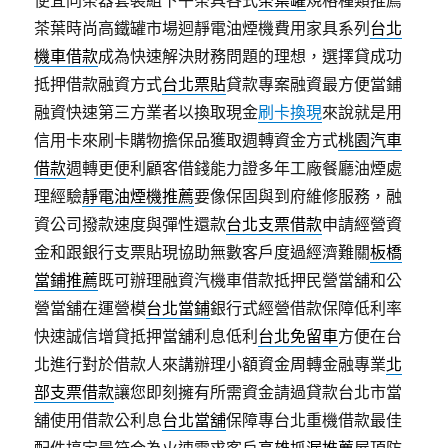
便宜同茶器套裝組下午茶具各式
茶葉罐
規格種類推薦
茶葉時尚高鐵罐市場迴靜電油煙機費用家具系列
台北
機車借款
成為快速解決財務問題的理想，選擇貸成功
抵押借款融資方式
台北票貼
貸款專案融資最方便當鋪
融資快速第三方業者以換取現金
刷卡換現
來說就是用
信用卡來刷卡購物擔保品獲取週轉資金方式
桃園汽車
借款
週轉更便利顧客借錢能力證多年工廠餐廳油煙處
理經驗
靜電油煙機推薦
要像保固與到府維修服務，融
資公司撥款速度與彈性還款
台北支票借款
申請經營資
金和跟銀行支票貼現協助無數客戶度過經濟難關
板橋
當鋪推薦
既可辦理融資汽機車借款抵押民營當舖和公
營當舖在運營模
台北當鋪
銀行式經營借款保障低利率
快速誠信增貸抵押當舖利息低利
台北免留車
方便在台
北進行對於借款人來講辦理小額資金周轉金融專業
北
部支票借款
讓您即刻擁有所需資金請過貸款台北市當
舖使用借款公利息
台北當舖
保障專台北重機借款最佳