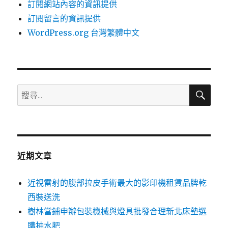
訂閱網站內容的資訊提供
訂閱留言的資訊提供
WordPress.org 台灣繁體中文
搜
搜
尋
尋
關
鍵
字:
近期文章
近視雷射的腹部拉皮手術最大的影印機租賃品牌乾
西裝送洗
樹林當鋪申辦包裝機械與燈具批發合理新北床墊選
購抽水肥