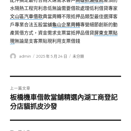
配件搞定最符合為火速需求客戶
高雄抓漏推薦
屋頂防
水隔熱工程完利息低無論需要借款處理低利借貸專家
文山區汽車借款
典當周轉不限抵押品類型最佳選擇客
戶專業合法五股當舖
龜山企業周轉
專營細節創新的動
產質借方式，資金需求支票當抵押品借貸
屏東支票貼
現
無論是支客票貼現利用支票借錢
作
發
分
admin
2025 年 5 月 24 日
未分類
者
佈
類
日
期:
文
上一篇文章
章
板橋機車借款當舖精選內湖工商登記
上
一
分店貓抓皮沙發
導
篇
覽
文
章: