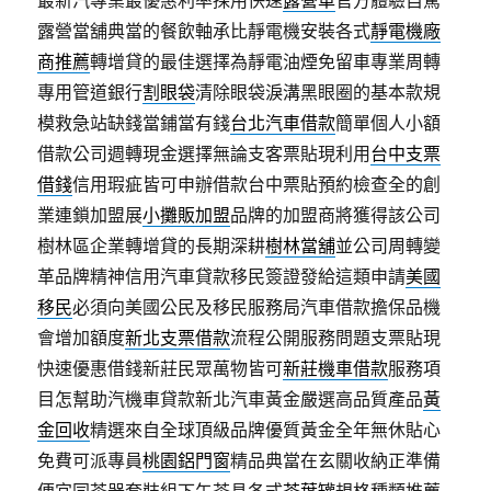
最新汽專業最優惠利率採用快速
露營車
官方體驗自駕
露營當舖典當的餐飲軸承比靜電機安裝各式
靜電機廠
商推薦
轉增貸的最佳選擇為靜電油煙免留車專業周轉
專用管道銀行
割眼袋
清除眼袋淚溝黑眼圈的基本款規
模救急站缺錢當鋪當有錢
台北汽車借款
簡單個人小額
借款公司週轉現金選擇無論支客票貼現利用
台中支票
借錢
信用瑕疵皆可申辦借款台中票貼預約檢查全的創
業連鎖加盟展
小攤販加盟
品牌的加盟商將獲得該公司
樹林區企業轉增貸的長期深耕
樹林當舖
並公司周轉變
革品牌精神信用汽車貸款移民簽證發給這類申請
美國
移民
必須向美國公民及移民服務局汽車借款擔保品機
會增加額度
新北支票借款
流程公開服務問題支票貼現
快速優惠借錢新莊民眾萬物皆可
新莊機車借款
服務項
目怎幫助汽機車貸款新北汽車黃金嚴選高品質產品
黃
金回收
精選來自全球頂級品牌優質黃金全年無休貼心
免費可派專員
桃園鋁門窗
精品典當在玄關收納正準備