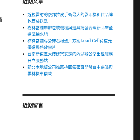
近期文章
近視雷射的腹部拉皮手術最大的影印機租賃品牌
鋪
乾西裝送洗
樹林當鋪申辦包裝機械與燈具批發合理新北床墊
選購抽水肥
楠梓當舖專營非石棉墊片方案Load Cell荷重元
優選導熱矽膠片
台南新東區大樓建案安定的內湖辦公室出租服務
日立服務站
新北木地板公司推薦桃園氣密窗開發台中票貼與
雲林機車借款
近期留言