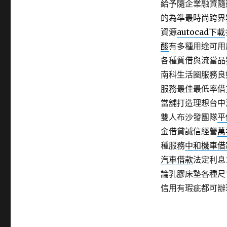
給予隨企業融資隨
的為準最時尚跨界
資源
autocad下載
酸
有多種用途可用
各種質借與流當品
南科生活圈服務良
服務最佳最低率借
當舖打造理想台中
雙人布沙發團隊
平
金借貸誠信經營
萬
種服務
中和機車借
汽車借款
法定利息
論乳膠床墊各種尺
信用有瑕疵都可辦