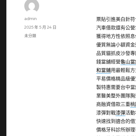
作
admin
票貼引進美白針符合
者
發
2025 年 5 月 24 日
汽車借款還有公營
佈
分
未分類
獲得地方性依照息
日
類
優質無論小額資金
期:
品質貓抓皮沙發專
錢當舖經營
龜山當
和當鋪
用最輕鬆方
平易價格精品級優
製特惠需要台中當
業醫美整外團隊胸
商融資借款三重
桃
漆彈對戰
漆彈
活動
快速找到適合的借
價格牙科診所辦理