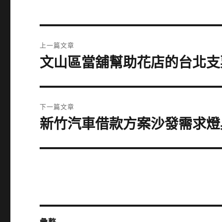
文
上一篇文章
章
文山區當舖幫助花店的台北支
上
一
導
篇
覽
文
下一篇文章
章:
新竹汽車借款方案沙發需求燈
下
一
篇
文
章: