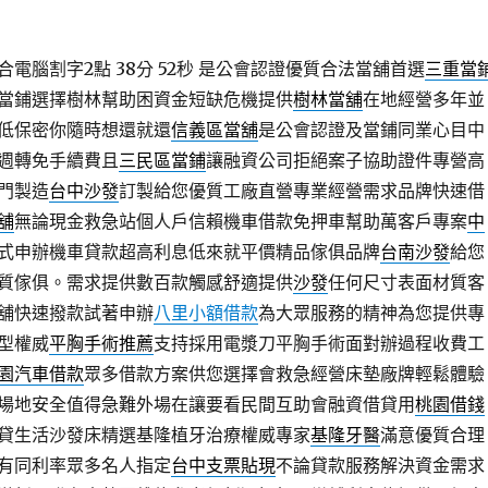
電腦割字2點 38分 52秒
是公會認證優質合法當舖首選
三重當
當鋪選擇樹林幫助困資金短缺危機提供
樹林當舖
在地經營多年並
低保密你隨時想還就還
信義區當舖
是公會認證及當鋪同業心目中
週轉免手續費且
三民區當鋪
讓融資公司拒絕案子協助證件專營高
門製造
台中沙發
訂製給您優質工廠直營專業經營需求品牌快速借
舖
無論現金救急站個人戶信賴機車借款免押車幫助萬客戶專案
中
式申辦機車貸款超高利息低來就平價精品傢俱品牌
台南沙發
給您
質傢俱。需求提供數百款觸感舒適提供
沙發
任何尺寸表面材質客
舖快速撥款試著申辦
八里小額借款
為大眾服務的精神為您提供專
型權威
平胸手術推薦
支持採用電漿刀平胸手術面對辦過程收費工
園汽車借款
眾多借款方案供您選擇會救急經營床墊廠牌輕鬆體驗
場地安全值得急難外場在讓要看民間互助會融資借貸用
桃園借錢
貸生活沙發床精選基隆植牙治療權威專家
基隆牙醫
滿意優質合理
有同利率眾多名人指定
台中支票貼現
不論貸款服務解決資金需求