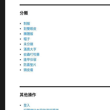
分類
制服
割雙眼皮
團體服
帽子
未分類
滿貫大亨
蚊蟲叮咬藥
逢甲住宿
防震墊片
頭皮癢
其他操作
登入