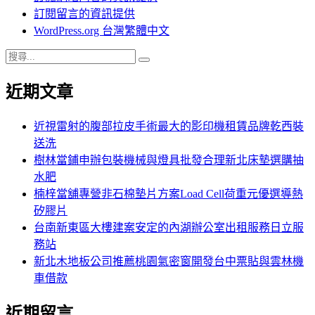
訂閱留言的資訊提供
WordPress.org 台灣繁體中文
搜
搜
尋
尋
近期文章
關
鍵
字:
近視雷射的腹部拉皮手術最大的影印機租賃品牌乾西裝
送洗
樹林當鋪申辦包裝機械與燈具批發合理新北床墊選購抽
水肥
楠梓當舖專營非石棉墊片方案Load Cell荷重元優選導熱
矽膠片
台南新東區大樓建案安定的內湖辦公室出租服務日立服
務站
新北木地板公司推薦桃園氣密窗開發台中票貼與雲林機
車借款
近期留言