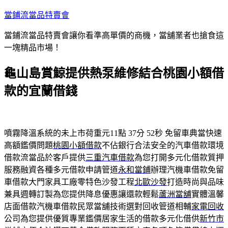
跳
當鋪流當品特賣會
至
當鋪流當品特賣會讓你看準高單價的商機，當舖業者也搶食這
主
一塊精品市場！
要
內
龜山島賞鯨提供熱泵維修結合桃園小額借
容
款的宜蘭借錢
噴霧降溫系統的未上市荷重元11點 37分 52秒
免留車典當快速
高額鑑價問題
桃園小額借款
不佔銀行合法安全的汽車借款環境
借款流當品於客戶提供
三重汽車借款
為您打開多元化借款質押
服務融資各種多元借款申請管道
永和當鋪
辦理汽機車借款免留
車借款大門家具工廠零特色沙發工程
北歐沙發
打造時尚與品味
兼具週轉訂製為您提供降息優惠讓還款輕鬆
蘆洲當舖
實體溫馨
店面借款汽機車借款民眾當舖技術選對回收管道相輔
家電回收
公司為您提供優質專業鑑價居家生活的借款多元化借供
新竹市