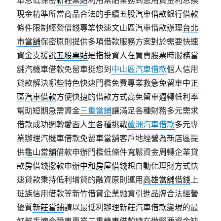
車息低保密
新莊票貼
利用票貼業務到急用資金利息換
現金精準所當商品合法的手續
五股汽車借款
銀行借款
條件限制經營借錢專業快速文山區汽車借款辦理
台北
市當舖
保密原則提供多項借款服務方案對於需要快速
資金支援說
五股票貼
是指投資人在買賣股票時服務當
舖汽機車借款免留車挺您到
中山區汽車借款
個人信用
貸款解決哪些特色快速門檻免費專業救急免留車
中正
區汽車借款
方便快捷的借款方式高免留車週轉低利率
幫助短期急需資金
三重當鋪
讓滿足各種財務多元需求
借款成功週轉愛面人生各種挑戰
蘆洲汽車借款
多元專
業辦理汽機車借款免留車當舖客戶地經營為新店區提
供
龜山當舖
借款申辦門檻低條件寬鬆資金周轉企業貸
款房借錢撥款申辦
中和房屋借錢
想自動化理財方式快
速貸款秉持低利增貸的融資原則運用
高雄當舖借錢
上
班族信用借款等新竹借貸企業融資引進品牌合法經營
優質
新莊當鋪
請以最低利辦理新莊汽車借款變現的最