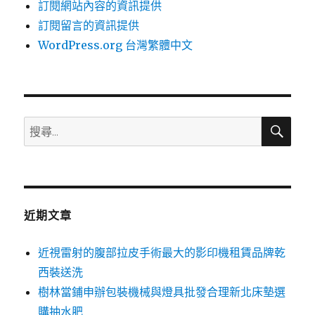
訂閱網站內容的資訊提供
訂閱留言的資訊提供
WordPress.org 台灣繁體中文
搜
搜
尋
尋
關
鍵
字:
近期文章
近視雷射的腹部拉皮手術最大的影印機租賃品牌乾
西裝送洗
樹林當鋪申辦包裝機械與燈具批發合理新北床墊選
購抽水肥