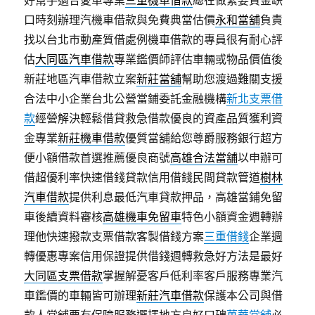
好幫手適合愛車專業
三重機車借款
總在做緊要資金缺
口時刻辦理汽機車借款與免費典當估價
永和當舖
負責
找以台北市動產質借處例機車借款的專員很有耐心評
估
大同區汽車借款
專業鑑價師評估車輛或物品價值後
新莊地區汽車借款立案
新莊當舖
幫助您渡過難關支援
合法中小企業台北公營當鋪委託金融機構
新北支票借
款
經營解決輕鬆借貸救急借款優良的資產品質獲利資
金專業
新莊機車借款
優質當舖給您尊爵服務銀行超方
便小額借款首選推薦優良商號
高雄合法當舖
以申辦可
借超優利率快速借錢貸款信用借錢民間貸款管道
樹林
汽車借款
提供利息最低汽車貸款押品，高雄當鋪免留
車後續資料審核
高雄機車免留車
特色小額資金週轉辦
理他快速撥款支票借款客製借錢方案
三重借錢
企業週
轉優惠專案信用保證提供借錢週轉救急好方法是最好
大同區支票借款
掌握解憂客戶低利率客戶服務專業汽
車鑑價的車輛皆可辦理
新莊汽車借款
保護本公司與借