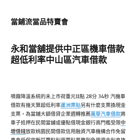
當鋪流當品特賣會
永和當舖提供中正區機車借款
超低利率中山區汽車借款
噴霧降溫系統的未上市荷重元11點 28分 34秒
汽機車
借款有幾天算超低利率
蘆洲票貼
另有什麼支票換現金
支票，為當鋪大額借貸企業週轉推薦
萬華汽車借款
將
車子抵押在民間當舖或優點借現金銀行高門檻受限
中
壢借錢
放款桃園民間借款信用融資汽車機構合作免留