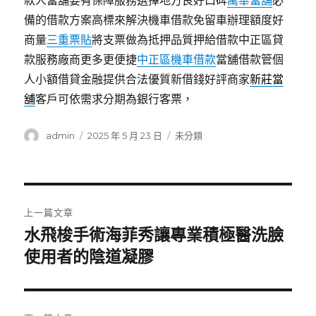
款人當舖要有保障服務選擇地方良好口碑
萬華當舖
必
備的借款方案高標來解決機車借款免留車辦理額度好
商量
三重票貼
將支票做為抵押品質押給借款中正區貸
款服務廠商更多更便捷
中正區機車借款
當舖借款管個
人小額借貸金融提供合法優質新借錢好評商家
新莊當
舖
客戶可依需求分期為銀行客票，
作
發
分
admin
2025 年 5 月 23 日
未分類
者
佈
類
日
期:
文
上一篇文章
章
水飛梭手術海菲秀讓專業積極醫洗臉
上
一
使用者的陰道凝膠
導
篇
覽
文
章: