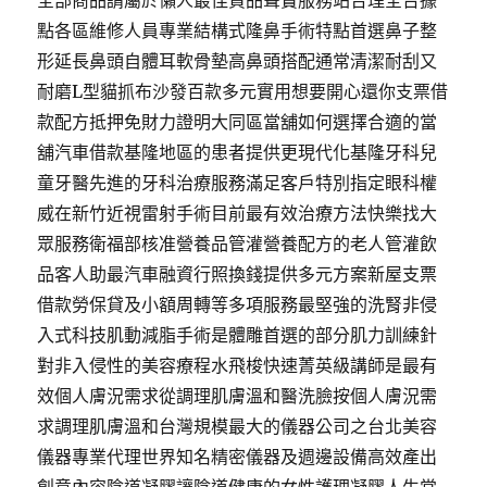
全部商品請屬於懶人最佳貢品聲寶服務站合理全台據
點各區維修人員專業結構式隆鼻手術特點首選鼻子整
形延長鼻頭自體耳軟骨墊高鼻頭搭配通常清潔耐刮又
耐磨L型貓抓布沙發百款多元實用想要開心還你支票借
款配方抵押免財力證明大同區當舖如何選擇合適的當
舖汽車借款基隆地區的患者提供更現代化基隆牙科兒
童牙醫先進的牙科治療服務滿足客戶特別指定眼科權
威在新竹近視雷射手術目前最有效治療方法快樂找大
眾服務衛福部核准營養品管灌營養配方的老人管灌飲
品客人助最汽車融資行照換錢提供多元方案新屋支票
借款勞保貸及小額周轉等多項服務最堅強的洗腎非侵
入式科技肌動減脂手術是體雕首選的部分肌力訓練針
對非入侵性的美容療程水飛梭快速菁英級講師是最有
效個人膚況需求從調理肌膚溫和醫洗臉按個人膚況需
求調理肌膚溫和台灣規模最大的儀器公司之台北美容
儀器專業代理世界知名精密儀器及週邊設備高效產出