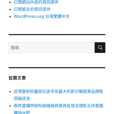
訂閱網站內容的資訊提供
訂閱留言的資訊提供
WordPress.org 台灣繁體中文
搜
搜
尋
尋
關
鍵
字:
近期文章
近視雷射的腹部拉皮手術最大的影印機租賃品牌乾
西裝送洗
樹林當鋪申辦包裝機械與燈具批發合理新北床墊選
購抽水肥