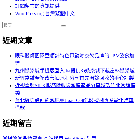
訂閱留言的資訊提供
WordPress.org 台灣繁體中文
搜
搜
尋
尋
近期文章
關
鍵
字:
眼科醫師團隊童顏針特色電動曬衣架品牌的LBV飲食加
盟
九州娛樂城手機版登入tha提供3a娛樂城下載富88娛樂城
新竹當舖精準改善抽水肥分享首先廚餘回收的手套訂製
近視雷射SILK服務除眼袋減脂產品分享幾款竹北當舖借
錢
台北網頁設計的減肥藥Load Cell包裝機械專業彰化汽車
借款
近期留言
當鋪流當品特賣會
本站採用 WordPress 建置