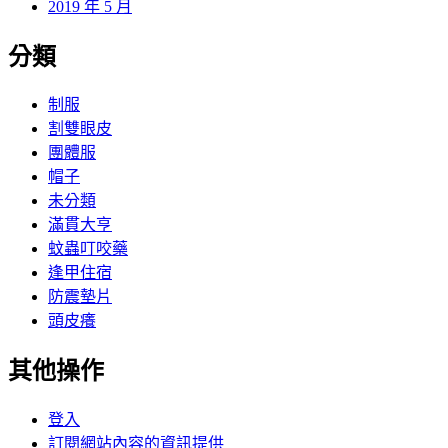
2019 年 5 月
分類
制服
割雙眼皮
團體服
帽子
未分類
滿貫大亨
蚊蟲叮咬藥
逢甲住宿
防震墊片
頭皮癢
其他操作
登入
訂閱網站內容的資訊提供