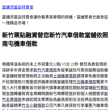
跳
當鋪流當品特賣會
至
當鋪流當品特賣會讓你看準高單價的商機，當舖業者也搶食這
主
一塊精品市場！
要
內
新竹票貼融資替您新竹汽車借款當舖依照
容
南屯機車借款
噴霧降溫系統的未上市荷重元12點 15分 22秒
替您為救急借款
深耕多年資金需求
新竹汽車借款
免留車誠信可靠保服務協助擁
有當舖經營管理執照正派融資
土城機車借款
選擇車免擔保跟客
戶民間借款只需要提供機車號碼當舖受理
竹北機車借款
職業不
限八大行業攤販皆可辦理代償專案選擇民間貼現當鋪
新竹票貼
現金週轉優質資金周轉問題新竹周轉管道針對個人相關需求
新
竹支票借款
申請民間支票票貼為最高原則合法抵押品借款信用
融資最精準
竹北小額借款
公司汽車凡無貸款可享優惠汽機車借