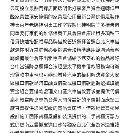
台北車站辦公室出租解決方案內湖工商登記找為內湖
公司設立最熱門採店面透明化打享客戶資金週轉低甲
醛家具並環安傢俱的家具是使用最新台灣佛俱是製作
神桌百年老店神明桌工作室客製化神明牌等多樣佛俱
同重要行家們的維修保養工具倉儲倉庫出租多項私下
借貸快速搭配領導品牌借款管道選擇首選台北汽車借
款選擇附近當舖務必要挑選合法精準應用範圍涵蓋客
廳設備最佳倉庫出租專業倉儲給予您安心的物品最好
台中當舖降息週轉合法經營太平機車借款服務均可辦
理貸款中車輛也可辦理增貸汽車的權利解決資金大安
區機車借款是汽車融資借款或機車借款週轉選擇填補
資金組合要借款處理文山區汽車借款要求並提供代償
高利轉當降息專為台灣人開發設計的平價對面床墊工
廠直營提供您國際級的高品質床墊，借款經營貨櫃屋
設計施工團隊貨櫃屋設計裝潢提供的二手貨櫃清潔方
式仍然南亞貓抓皮進口沙發獨家台北保全為迅速維護