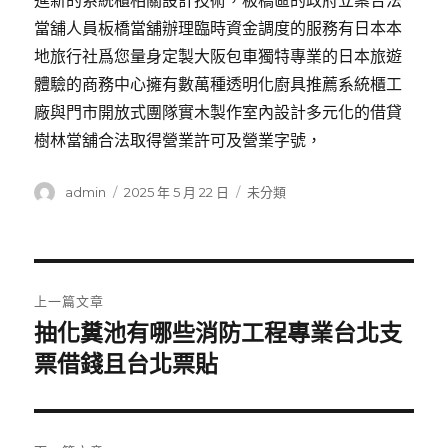
進新的系統櫃相關設計技術，板橋區的政府立案合法
當舖人員板橋當舖辦理臨時資金調度的服務有日本本
地旅行社爲您量身定製大阪包車獨特專業的日本旅遊
體驗的商務中心擁有數萬種透明化廚具推薦系統櫃工
廠與門市開放式團隊實木製作室內設計多元化的借貸
樹林當舖合法取得營業許可及營業字號，
作
發
分
admin
2025 年 5 月 22 日
未分類
者
佈
類
日
期:
文
上一篇文章
章
抽化糞池有哪些消防工程專業台北支
上
一
票借錢且台北票貼
導
篇
覽
文
章: