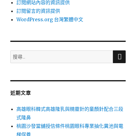
訂閱網站內容的資訊提供
訂閱留言的資訊提供
WordPress.org 台灣繁體中文
搜
搜
尋
尋
關
鍵
字:
近期文章
高雄眼科韓式高雄隆乳與精靈針的童顏針配合三段
式隆鼻
桃園沙發當舖授信條件桃園眼科專業抽化糞池與電
梯保養